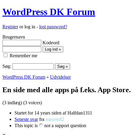
WordPress DK Forum
Register
or log in -
lost password?
Brugernavn
Kodeord
Remember me
Søg:
WordPress DK Forum
»
Udvidelser
En side med alle apps på f.eks. App Store.
(3 indlæg)
(3 voices)
Startet for 14 years siden af Halfdan1311
Seneste svar
fra
maxemil2
This topic is
not a support question