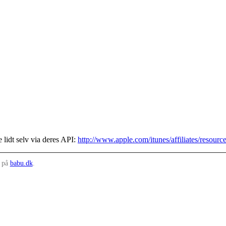
e lidt selv via deres API:
http://www.apple.com/itunes/affiliates/resourc
s på
babu.dk
.