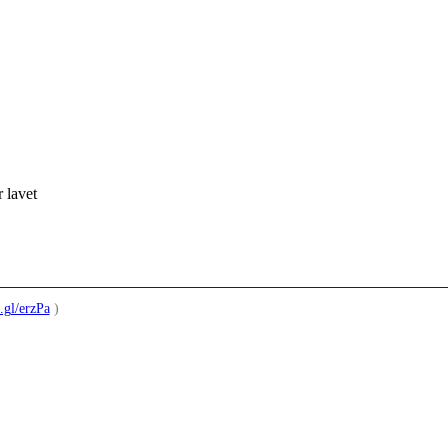
 lavet
.gl/erzPa
)