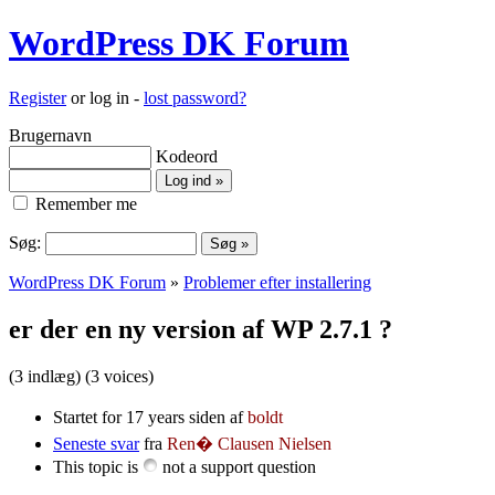
WordPress DK Forum
Register
or log in -
lost password?
Brugernavn
Kodeord
Remember me
Søg:
WordPress DK Forum
»
Problemer efter installering
er der en ny version af WP 2.7.1 ?
(3 indlæg)
(3 voices)
Startet for 17 years siden af
boldt
Seneste svar
fra
Ren� Clausen Nielsen
This topic is
not a support question