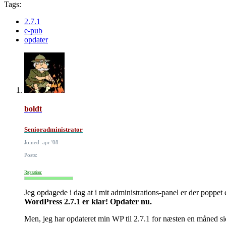
Tags:
2.7.1
e-pub
opdater
boldt
Senioradministrator
Joined: apr '08
Posts:
Reputation:
Jeg opdagede i dag at i mit administrations-panel er der poppet e
WordPress 2.7.1 er klar! Opdater nu.
Men, jeg har opdateret min WP til 2.7.1 for næsten en måned si