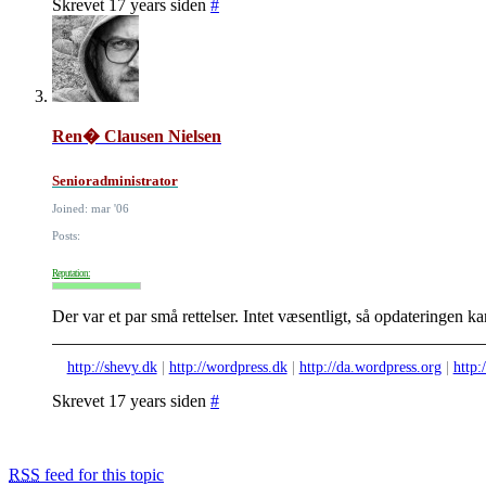
Skrevet 17 years siden
#
Ren� Clausen Nielsen
Senioradministrator
Joined: mar '06
Posts:
Reputation:
Der var et par små rettelser. Intet væsentligt, så opdateringen k
http://shevy.dk
|
http://wordpress.dk
|
http://da.wordpress.org
|
http:
Skrevet 17 years siden
#
RSS
feed for this topic