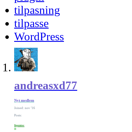
tilpasning
tilpasse
WordPress
andreasxd77
Nyt medlem
Joined: nov '16
Posts:
Reputation: