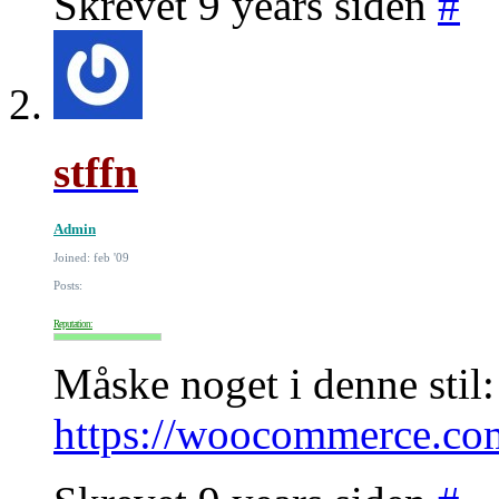
Skrevet 9 years siden
#
stffn
Admin
Joined: feb '09
Posts:
Reputation:
Måske noget i denne stil:
https://woocommerce.com