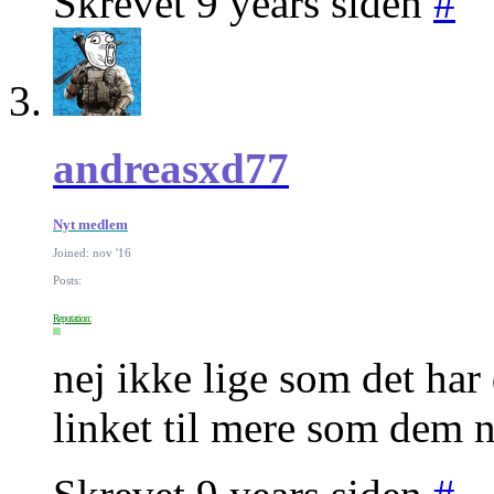
Skrevet 9 years siden
#
andreasxd77
Nyt medlem
Joined: nov '16
Posts:
Reputation:
nej ikke lige som det har 
linket til mere som dem n