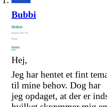
Bubbi
Medlem
Joined: feb '10
Posts:
Reputation:
Hej,
Jeg har hentet et fint tem
til mine behov. Dog har
jeg opdaget, at der er ind
hvilket skræmmer mig en 