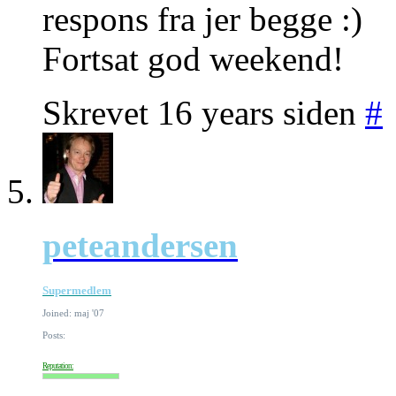
respons fra jer begge :)
Fortsat god weekend!
Skrevet 16 years siden
#
peteandersen
Supermedlem
Joined: maj '07
Posts:
Reputation: