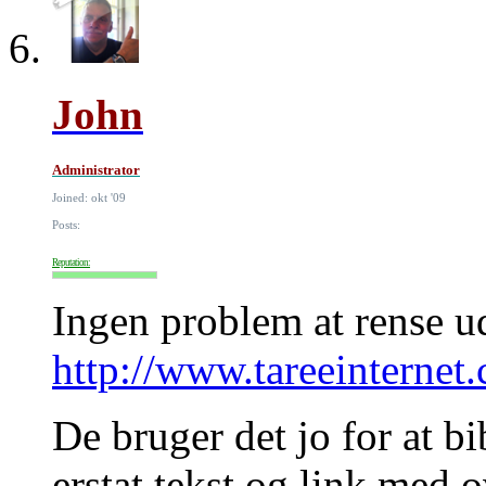
John
Administrator
Joined: okt '09
Posts:
Reputation:
Ingen problem at rense u
http://www.tareeinternet
De bruger det jo for at b
erstat tekst og link med 