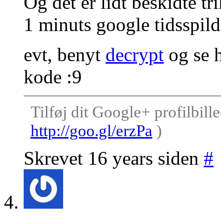
Og det er lidt beskidte tri
1 minuts google tidsspild
evt, benyt
decrypt
og se h
kode :9
Tilføj dit Google+ profilbille
http://goo.gl/erzPa
)
Skrevet 16 years siden
#