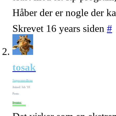
Håber der er nogle der ka
Skrevet 16 years siden
#
tosak
Supermedlem
Joined: feb '10
Posts:
Reputation: