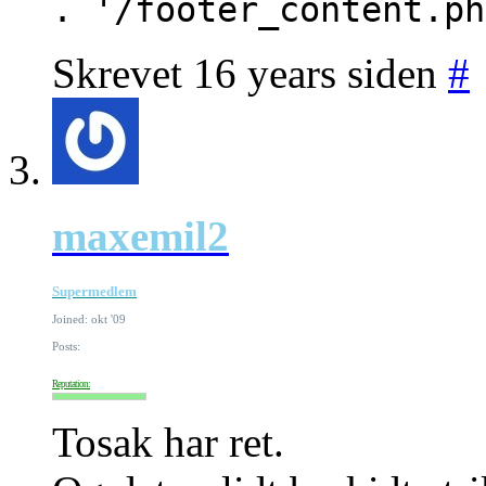
. '/footer_content.ph
Skrevet 16 years siden
#
maxemil2
Supermedlem
Joined: okt '09
Posts:
Reputation:
Tosak har ret.