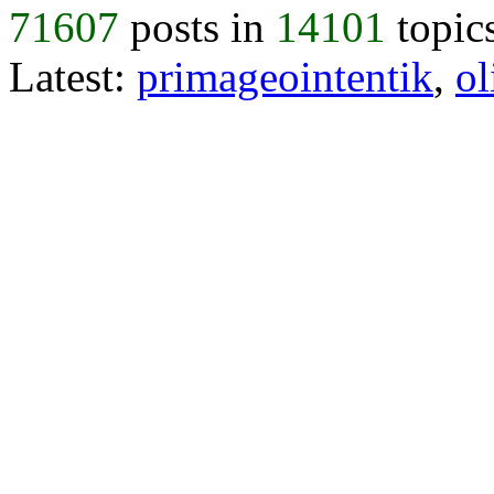
71607
posts in
14101
topic
Latest:
primageointentik
,
ol