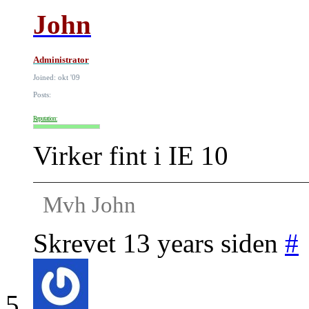
John
Administrator
Joined: okt '09
Posts:
Reputation:
Virker fint i IE 10
Mvh John
Skrevet 13 years siden
#