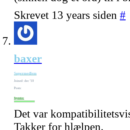
Skrevet 13 years siden
#
baxer
Supermedlem
Joined: dec '10
Posts:
Reputation:
Det var kompatibilitetsvi
Takker for hlælpen.