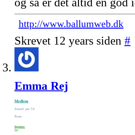
og så er det altid en god i
http://www.ballumweb.dk
Skrevet 12 years siden
#
Emma Rej
Medlem
Joined: jan '14
Posts:
Reputation: