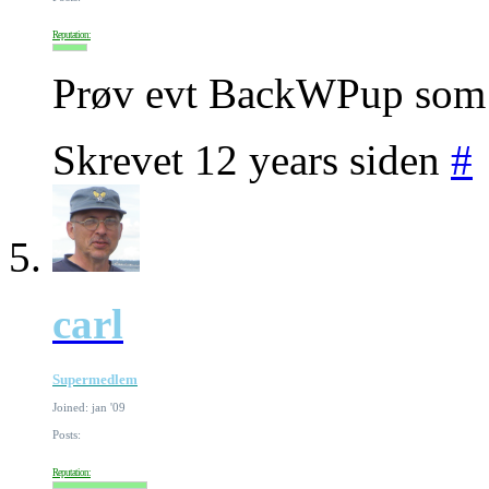
Reputation:
Prøv evt BackWPup som 
Skrevet 12 years siden
#
carl
Supermedlem
Joined: jan '09
Posts:
Reputation: