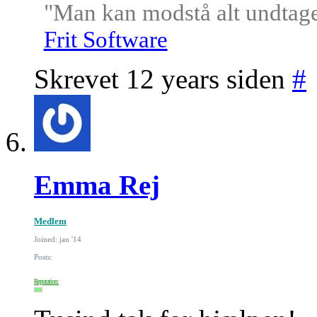
"Man kan modstå alt undtagen
Frit Software
Skrevet 12 years siden
#
Emma Rej
Medlem
Joined: jan '14
Posts:
Reputation: