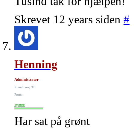
Tusind tak for hjælpen!
Skrevet 12 years siden
#
Henning
Administrator
Joined: maj '10
Posts:
Reputation:
Har sat på grønt