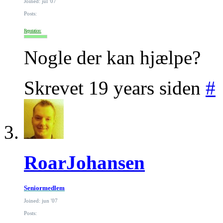
Joined: jul '07
Posts:
Reputation:
Nogle der kan hjælpe?
Skrevet 19 years siden
#
RoarJohansen
Seniormedlem
Joined: jun '07
Posts: