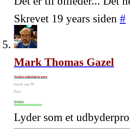
Det er til billeder... Det
Skrevet 19 years siden
#
Mark Thomas Gazel
Senioradministrator
Joined: maj '06
Posts:
Reputation:
Lyder som et udbyderpro