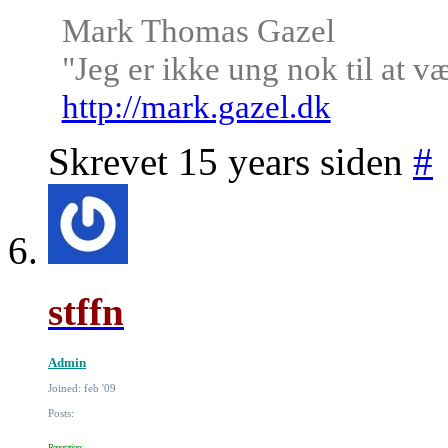
Mark Thomas Gazel
"Jeg er ikke ung nok til at v
http://mark.gazel.dk
Skrevet 15 years siden
#
stffn
Admin
Joined: feb '09
Posts: