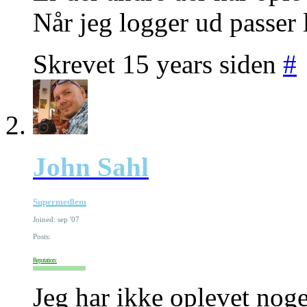
Når jeg logger ud passer 
Skrevet 15 years siden
#
John Sahl
Supermedlem
Joined: sep '07
Posts:
Reputation:
Jeg har ikke oplevet nog