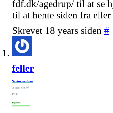
fdf.dk/agedrup/ til at se
til at hente siden fra eller
Skrevet 18 years siden
#
feller
Seniormedlem
Joined: okt '07
Posts:
Reputation: