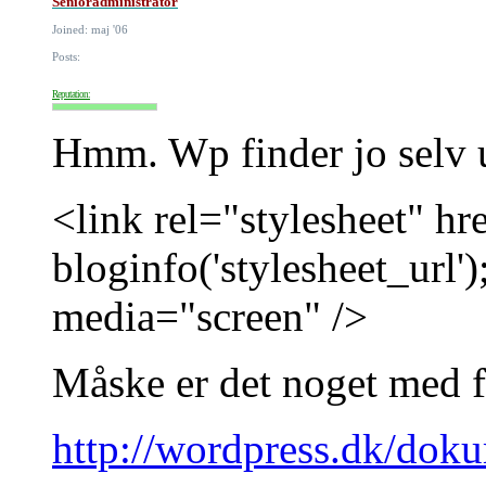
Senioradministrator
Joined: maj '06
Posts:
Reputation:
Hmm. Wp finder jo selv 
<link rel="stylesheet" h
bloginfo('stylesheet_url')
media="screen" />
Måske er det noget med fi
http://wordpress.dk/doku