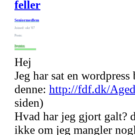
feller
Seniormedlem
Joined: okt '07
Posts:
Reputation:
Hej
Jeg har sat en wordpress
denne:
http://fdf.dk/Age
siden)
Hvad har jeg gjort galt? 
ikke om jeg mangler nogle