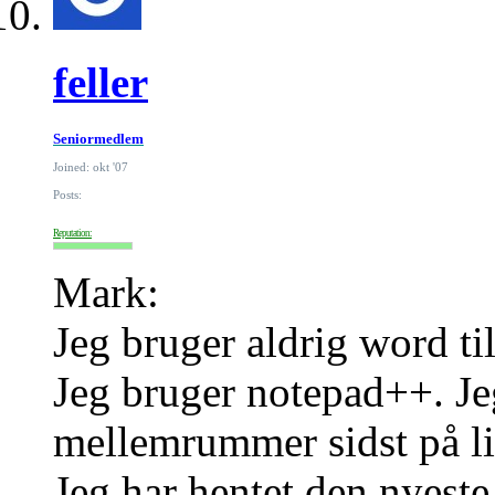
feller
Seniormedlem
Joined: okt '07
Posts:
Reputation:
Mark:
Jeg bruger aldrig word t
Jeg bruger notepad++. Je
mellemrummer sidst på lin
Jeg har hentet den nyest