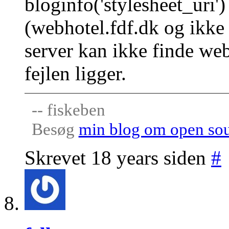
bloginfo('stylesheet_uri')
(webhotel.fdf.dk og ikke
server kan ikke finde web
fejlen ligger.
-- fiskeben
Besøg
min blog om open so
Skrevet 18 years siden
#