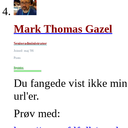
Mark Thomas Gazel
Senioradministrator
Joined: maj '06
Posts:
Reputation:
Du fangede vist ikke min
url'er.
Prøv med: