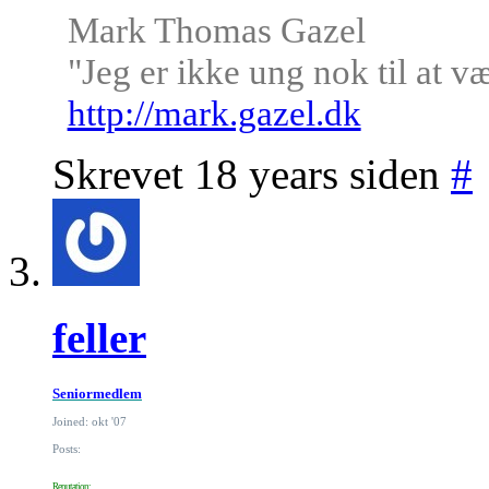
Mark Thomas Gazel
"Jeg er ikke ung nok til at v
http://mark.gazel.dk
Skrevet 18 years siden
#
feller
Seniormedlem
Joined: okt '07
Posts:
Reputation: