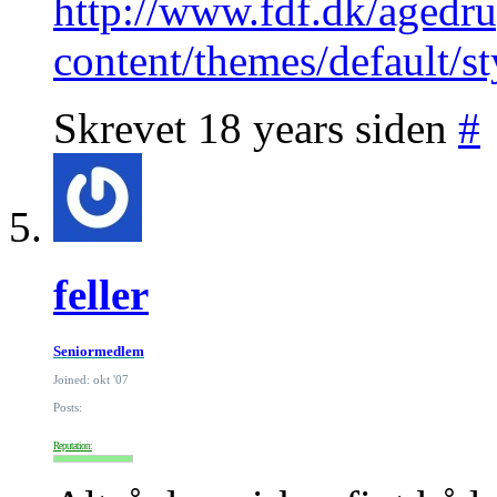
http://www.fdf.dk/agedr
content/themes/default/st
Skrevet 18 years siden
#
feller
Seniormedlem
Joined: okt '07
Posts:
Reputation: