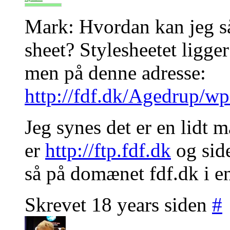
Mark: Hvordan kan jeg så
sheet? Stylesheetet ligg
men på denne adresse:
http://fdf.dk/Agedrup/wp-
Jeg synes det er en lidt m
er
http://ftp.fdf.dk
og side
så på domænet fdf.dk i e
Skrevet 18 years siden
#