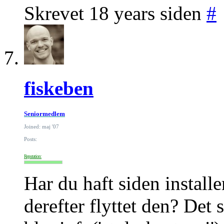
Skrevet 18 years siden
#
fiskeben
Seniormedlem
Joined: maj '07
Posts:
Reputation:
Har du haft siden install
derefter flyttet den? Det s