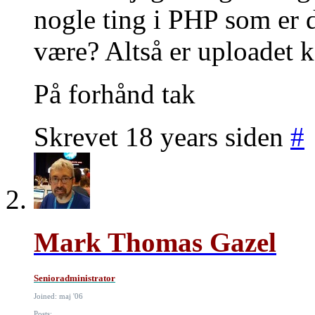
nogle ting i PHP som er 
være? Altså er uploadet k
På forhånd tak
Skrevet 18 years siden
#
Mark Thomas Gazel
Senioradministrator
Joined: maj '06
Posts: