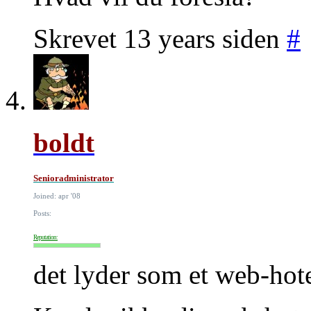
Skrevet 13 years siden
#
boldt
Senioradministrator
Joined: apr '08
Posts:
Reputation:
det lyder som et web-hot