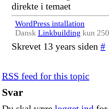
direkte i temaet
WordPress intallation
Dansk
Linkbuilding
kun 250,
Skrevet 13 years siden
#
RSS
feed for this topic
Svar
Du skal være
logget ind
for 