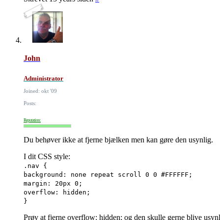
John
Administrator
Joined: okt '09
Posts:
Reputation:
Du behøver ikke at fjerne bjælken men kan gøre den usynlig.
I dit CSS style:
.nav {
background: none repeat scroll 0 0 #FFFFFF;
margin: 20px 0;
overflow: hidden;
}
Prøv at fjerne overflow: hidden; og den skulle gerne blive usy