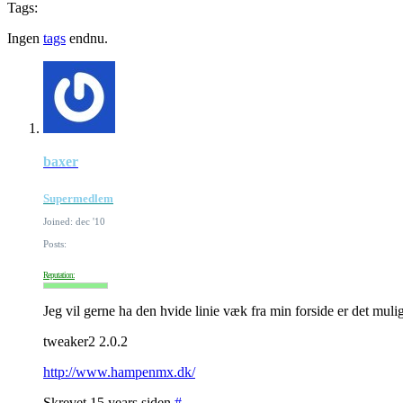
Tags:
Ingen
tags
endnu.
baxer
Supermedlem
Joined: dec '10
Posts:
Reputation:
Jeg vil gerne ha den hvide linie væk fra min forside er det mulig
tweaker2 2.0.2
http://www.hampenmx.dk/
Skrevet 15 years siden
#