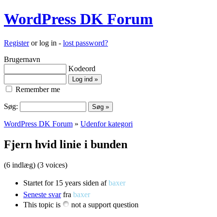
WordPress DK Forum
Register
or log in -
lost password?
Brugernavn
Kodeord
Remember me
Søg:
WordPress DK Forum
»
Udenfor kategori
Fjern hvid linie i bunden
(6 indlæg)
(3 voices)
Startet for 15 years siden af
baxer
Seneste svar
fra
baxer
This topic is
not a support question