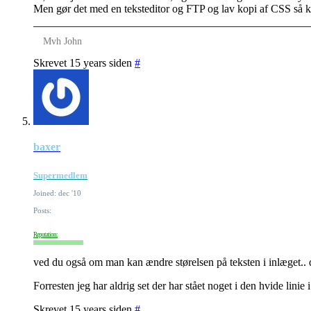
Men gør det med en teksteditor og FTP og lav kopi af CSS så kan
Mvh John
Skrevet 15 years siden
#
baxer
Supermedlem
Joined: dec '10
Posts:
Reputation:
ved du også om man kan ændre størelsen på teksten i inlæget.. d
Forresten jeg har aldrig set der har stået noget i den hvide linie 
Skrevet 15 years siden
#