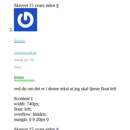
Skrevet 15 years siden
#
baxer
Supermedlem
Joined: dec '10
Posts:
Reputation:
ved du om det er i denne tekst at jeg skal fjerne float left
#content {
width: 740px;
float: left;
overflow: hidden;
margin: 0 0 20px 0
Skrevet 15 years siden
#