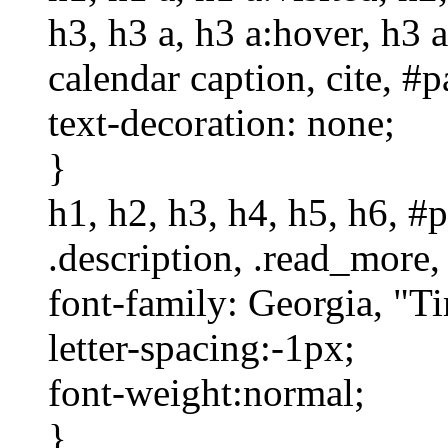
h3, h3 a, h3 a:hover, h3 
calendar caption, cite, #p
text-decoration: none;
}
h1, h2, h3, h4, h5, h6, #p
.description, .read_more,
font-family: Georgia, "T
letter-spacing:-1px;
font-weight:normal;
}