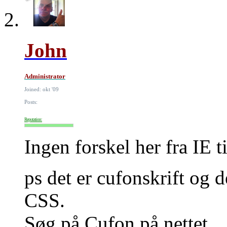
John
Administrator
Joined: okt '09
Posts:
Reputation:
Ingen forskel her fra IE ti
ps det er cufonskrift og de
CSS.
Søg på Cufon på nettet