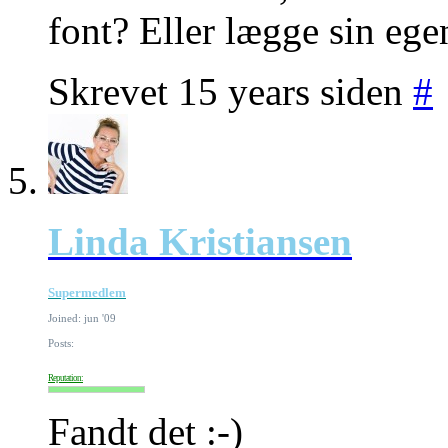
font? Eller lægge sin ege
Skrevet 15 years siden
#
Linda Kristiansen
Supermedlem
Joined: jun '09
Posts:
Reputation:
Fandt det :-)