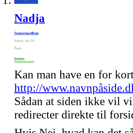
Nadja
Seniormedlem
Joined: okt '10
Posts:
Reputation:
Kan man have en for kort
http://www.navnpåside.d
Sådan at siden ikke vil v
redirecter direkte til for
Hvis Nej, hvad kan det så