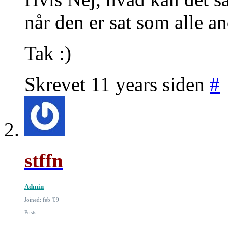
når den er sat som alle a
Tak :)
Skrevet 11 years siden
#
stffn
Admin
Joined: feb '09
Posts: