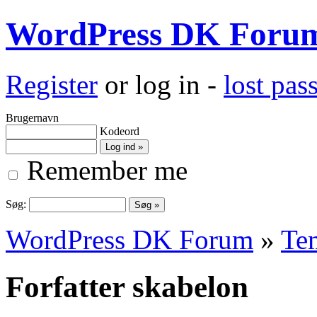
WordPress DK Foru
Register
or log in -
lost pa
Brugernavn
Kodeord
Remember me
Søg:
WordPress DK Forum
»
Te
Forfatter skabelon