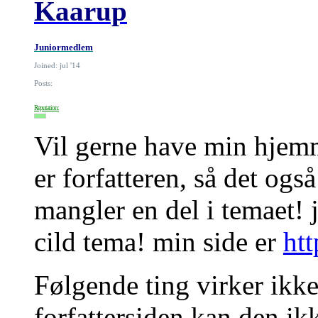
Kaarup
Juniormedlem
Joined: jul '14
Posts:
Reputation:
Vil gerne have min hjemme
er forfatteren, så det og
mangler en del i temaet!
cild tema! min side er
ht
Følgende ting virker ikke,
forfattersiden kan den ik