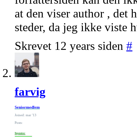
at den viser author , det 
steder, da jeg ikke viste 
Skrevet 12 years siden
#
farvig
Seniormedlem
Joined: mar '13
Posts:
Reputation: