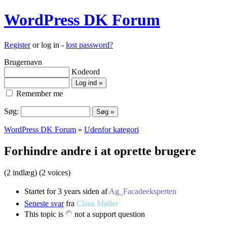
WordPress DK Forum
Register
or log in -
lost password?
Brugernavn
Kodeord
Remember me
Søg:
WordPress DK Forum
»
Udenfor kategori
Forhindre andre i at oprette brugere
(2 indlæg)
(2 voices)
Startet for 3 years siden af
Ag_Facadeeksperten
Seneste svar
fra
Claus Møller
This topic is
not a support question