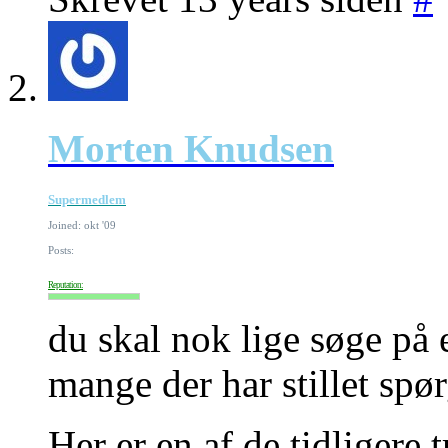
Morten Knudsen
Supermedlem
Joined: okt '09
Posts:
Reputation:
du skal nok lige søge på et
mange der har stillet spør
Her er en af de tidligere