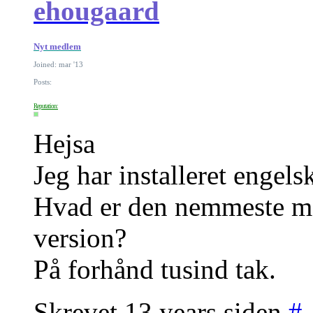
ehougaard
Nyt medlem
Joined: mar '13
Posts:
Reputation:
Hejsa
Jeg har installeret engel
Hvad er den nemmeste måd
version?
På forhånd tusind tak.
Skrevet 13 years siden
#