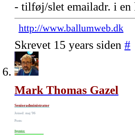
- tilføj/slet emailadr. i e
http://www.ballumweb.dk
Skrevet 15 years siden
#
Mark Thomas Gazel
Senioradministrator
Joined: maj '06
Posts:
Reputation: