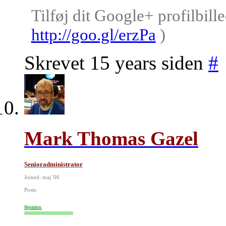
Tilføj dit Google+ profilbille
http://goo.gl/erzPa
)
Skrevet 15 years siden
#
Mark Thomas Gazel
Senioradministrator
Joined: maj '06
Posts:
Reputation: