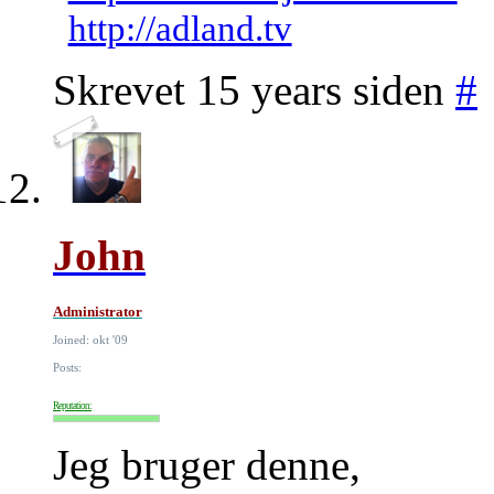
http://adland.tv
Skrevet 15 years siden
#
John
Administrator
Joined: okt '09
Posts:
Reputation:
Jeg bruger denne,