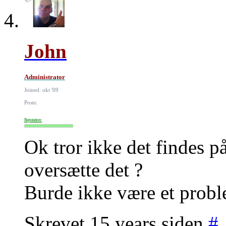
John
Administrator
Joined: okt '09
Posts:
Reputation:
Ok tror ikke det findes 
oversætte det ?
Burde ikke være et probl
Skrevet 15 years siden
#