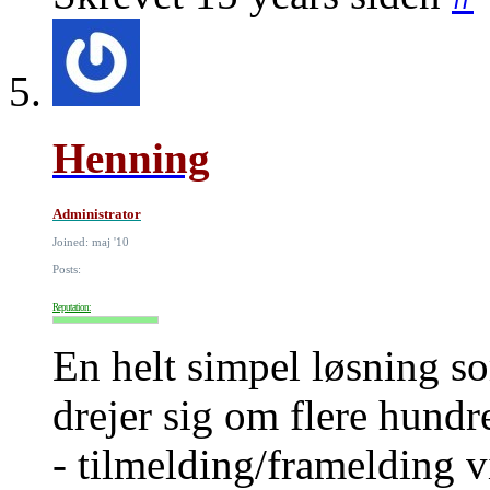
Henning
Administrator
Joined: maj '10
Posts:
Reputation:
En helt simpel løsning so
drejer sig om flere hundr
- tilmelding/framelding v