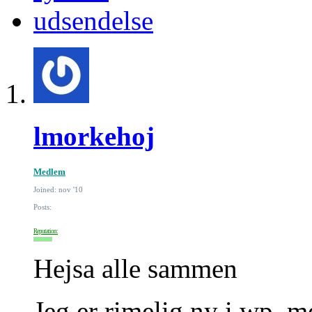
udsendelse
lmorkehoj
Medlem
Joined: nov '10
Posts:
Reputation:
Hejsa alle sammen
Jeg er rimelig ny i wp, m