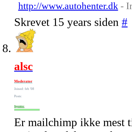
http://www.autohenter.dk
- I
Skrevet 15 years siden
#
alsc
Moderator
Joined: feb '08
Posts:
Reputation:
Er mailchimp ikke mest t