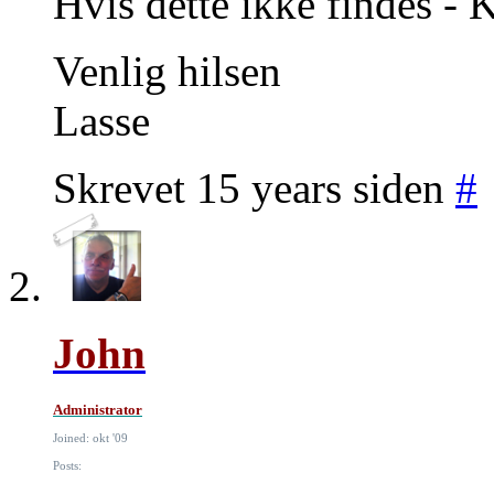
Hvis dette ikke findes - 
Venlig hilsen
Lasse
Skrevet 15 years siden
#
John
Administrator
Joined: okt '09
Posts: