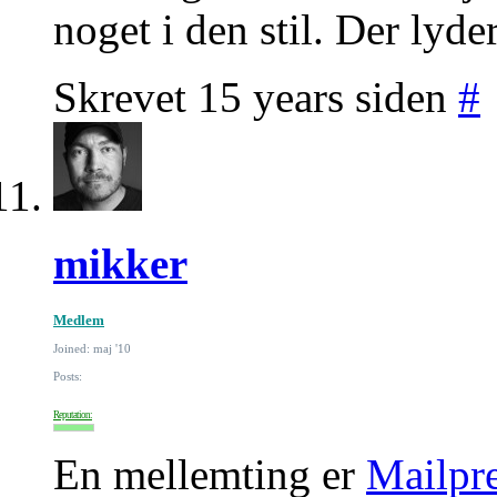
noget i den stil. Der lyder
Skrevet 15 years siden
#
mikker
Medlem
Joined: maj '10
Posts:
Reputation:
En mellemting er
Mailpre