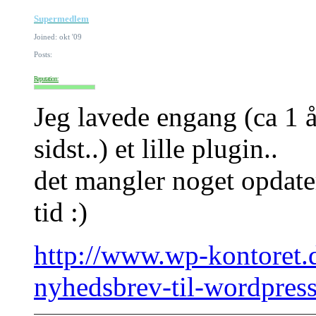
Supermedlem
Joined: okt '09
Posts:
Reputation:
Jeg lavede engang (ca 1 å
sidst..) et lille plugin..
det mangler noget opdater
tid :)
http://www.wp-kontoret.d
nyhedsbrev-til-wordpress