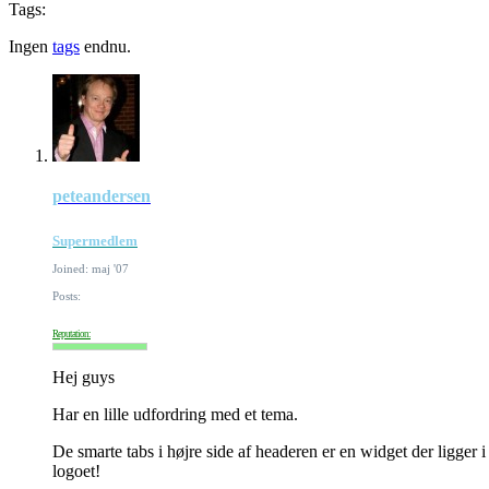
Tags:
Ingen
tags
endnu.
peteandersen
Supermedlem
Joined: maj '07
Posts:
Reputation:
Hej guys
Har en lille udfordring med et tema.
De smarte tabs i højre side af headeren er en widget der ligger
logoet!