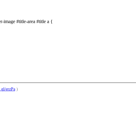
r-image #title-area #title a {
.gl/erzPa
)