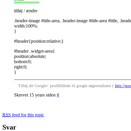
tilføj / ændre
.header-image #title-area, .header-image #title-area #title, .heade
width:100%;
}
#header{position:relative;}
#header .widget-area{
position:absolute;
bottom:0;
right:0;
}
Tilføj dit Google+ profilbillede til google søgeresultater (
http://goo
Skrevet 15 years siden
#
RSS
feed for this topic
Svar