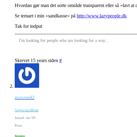
Hvordan gør man det sorte område transparent eller så »lavt at 
Se temaet i min »sandkasse« på
http://www.lazypeople.dk
Tak for indput
I'm looking for people who are looking for a way...
Skrevet 15 years siden
#
maxemil2
Supermedlem
Joined: okt '09
Posts:
Reputation: