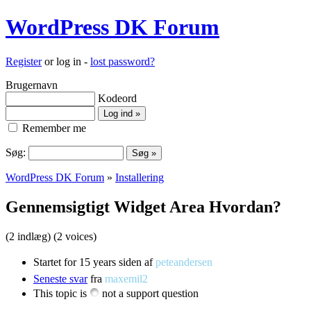
WordPress DK Forum
Register
or log in -
lost password?
Brugernavn
Kodeord
Remember me
Søg:
WordPress DK Forum
»
Installering
Gennemsigtigt Widget Area Hvordan?
(2 indlæg)
(2 voices)
Startet for 15 years siden af
peteandersen
Seneste svar
fra
maxemil2
This topic is
not a support question