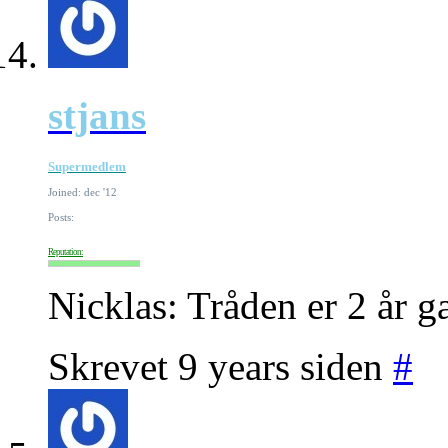
stjans
Supermedlem
Joined: dec '12
Posts:
Reputation:
Nicklas: Tråden er 2 år g
Skrevet 9 years siden
#