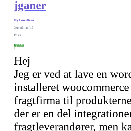
jganer
Nyt medlem
Joined: jan '13
Posts:
Reputation:
Hej
Jeg er ved at lave en wor
installeret woocommerce
fragtfirma til produkterne
der er en del integrationer
fragtleverandører, men ka