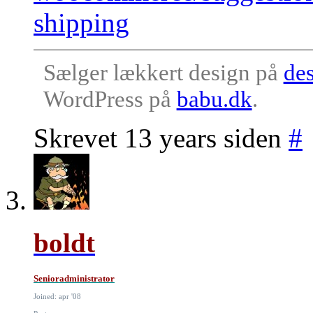
shipping
Sælger lækkert design på
des
WordPress på
babu.dk
.
Skrevet 13 years siden
#
boldt
Senioradministrator
Joined: apr '08