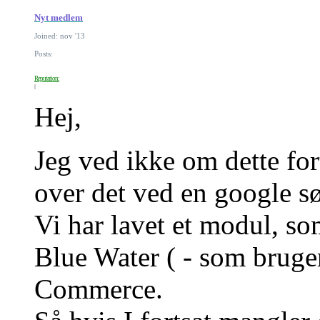
Nyt medlem
Joined: nov '13
Posts:
Reputation:
Hej,
Jeg ved ikke om dette fort
over det ved en google s
Vi har lavet et modul, s
Blue Water ( - som brug
Commerce.