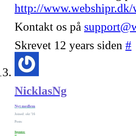
http://www.webshipr.dk
Kontakt os på
support@w
Skrevet 12 years siden
#
NicklasNg
Nyt medlem
Joined: okt '16
Posts:
Reputation: