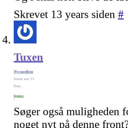
Skrevet 13 years siden
#
Tuxen
Nyt medlem
Joined: mar '13
Posts:
Reputation:
Søger også muligheden f
noget nyt på denne front