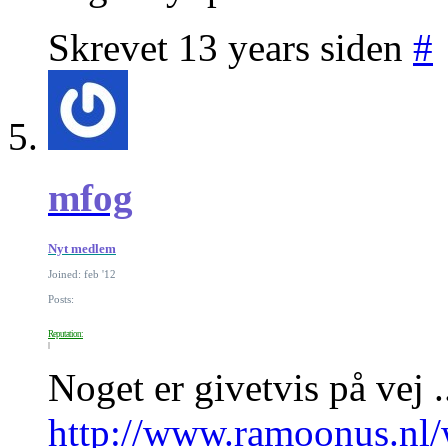
Skrevet 13 years siden
#
mfog
Nyt medlem
Joined: feb '12
Posts:
Reputation:
Noget er givetvis på vej .
http://www.ramoonus.n