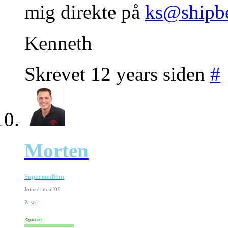
mig direkte på
ks@shipb
Kenneth
Skrevet 12 years siden
#
Morten
Supermedlem
Joined: mar '09
Posts:
Reputation: