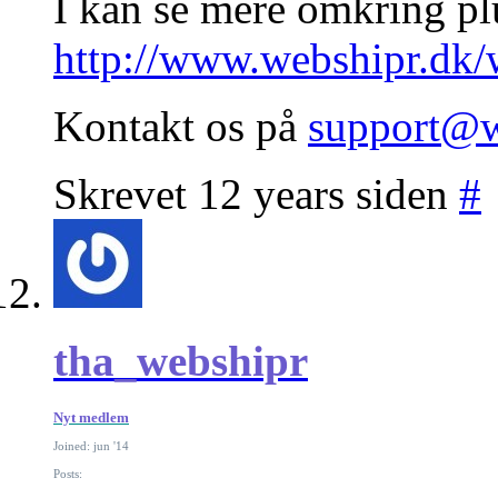
I kan se mere omkring pl
http://www.webshipr.dk
Kontakt os på
support@w
Skrevet 12 years siden
#
tha_webshipr
Nyt medlem
Joined: jun '14
Posts: