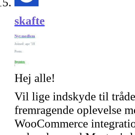
skafte
Nyt medlem
Joined: apr '18
Posts:
Reputation:
Hej alle!
Vil lige indskyde til tråde
fremragende oplevelse m
WooCommerce integration