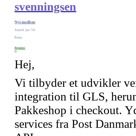
svenningsen
Nyt medlem
Joined: jan '14
Posts:
Reputation:
Hej,
Vi tilbyder et udvikler v
integration til GLS, heru
Pakkeshop i checkout. Yd
services fra Post Danma