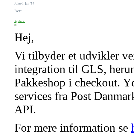
Joined: jan '14
Posts:
Reputation:
Hej,
Vi tilbyder et udvikler v
integration til GLS, heru
Pakkeshop i checkout. Yd
services fra Post Danma
API.
For mere information se