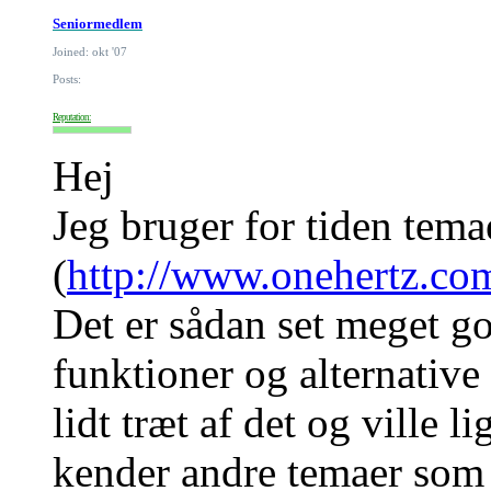
Seniormedlem
Joined: okt '07
Posts:
Reputation:
Hej
Jeg bruger for tiden tem
(
http://www.onehertz.co
Det er sådan set meget g
funktioner og alternative 
lidt træt af det og ville 
kender andre temaer som 