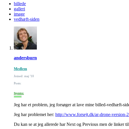
billede
galleri
image
vedhæft-siden
andersburn
Medlem
Joined: maj '10
Posts:
Reputation:
Jeg har et problem, jeg forsøger at lave mine billed-vedhæft-side
Jeg har problemet her:
http://www.forsejt.dk/ar-drone-version-2
Du kan se at jeg allerede har Next og Previous men de linker til 