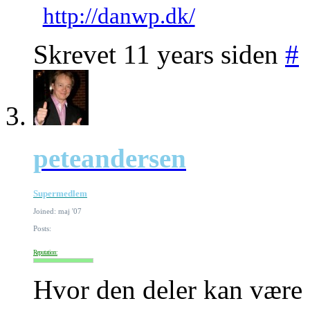
http://danwp.dk/
Skrevet 11 years siden
#
peteandersen
Supermedlem
Joined: maj '07
Posts:
Reputation:
Hvor den deler kan være s