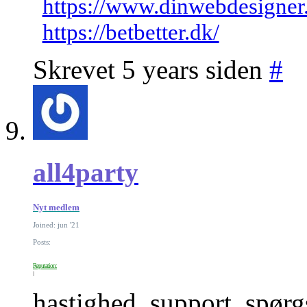
https://www.dinwebdesigner
https://betbetter.dk/
Skrevet 5 years siden
#
all4party
Nyt medlem
Joined: jun '21
Posts:
Reputation:
hastighed, support, spørg