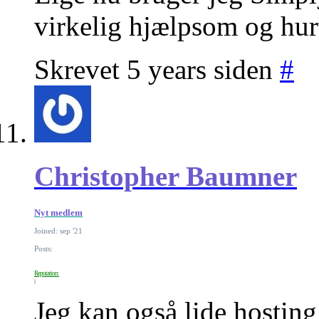
virkelig hjælpsom og hurt
Skrevet 5 years siden
#
Christopher Baumner
Nyt medlem
Joined: sep '21
Posts:
Reputation:
Jeg kan også lide hosting