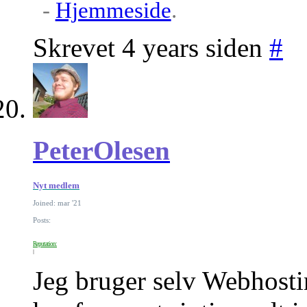
-
Hjemmeside
.
Skrevet 4 years siden
#
PeterOlesen
Nyt medlem
Joined: mar '21
Posts:
Reputation:
Jeg bruger selv Webhostin