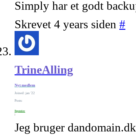
Simply har et godt backu
Skrevet 4 years siden
#
TrineAlling
Nyt medlem
Joined: jan '22
Posts:
Reputation:
Jeg bruger dandomain.dk