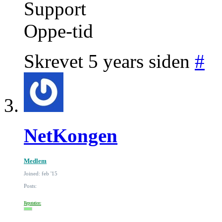
Support
Oppe-tid
Skrevet 5 years siden
#
NetKongen
Medlem
Joined: feb '15
Posts:
Reputation: