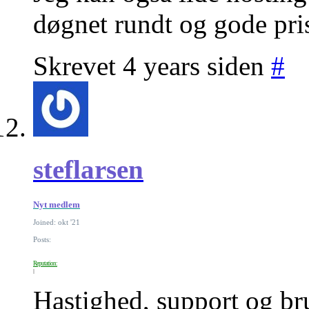
døgnet rundt og gode pris
Skrevet 4 years siden
#
steflarsen
Nyt medlem
Joined: okt '21
Posts:
Reputation:
Hastighed, support og br