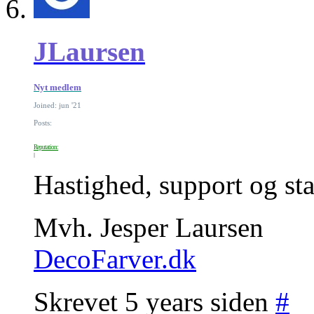
JLaursen
Nyt medlem
Joined: jun '21
Posts:
Reputation:
Hastighed, support og stab
Mvh. Jesper Laursen
DecoFarver.dk
Skrevet 5 years siden
#