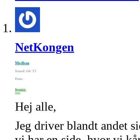
NetKongen
Medlem
Joined: feb '15
Posts:
Reputation:
Hej alle,
Jeg driver blandt andet s
vi har en side, hvor vi kå