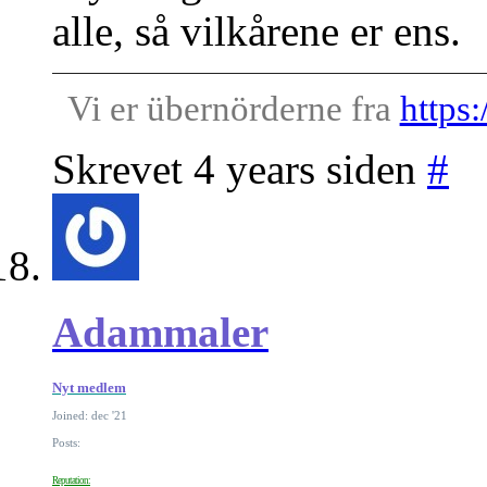
alle, så vilkårene er ens.
Vi er übernörderne fra
https
Skrevet 4 years siden
#
Adammaler
Nyt medlem
Joined: dec '21
Posts:
Reputation: