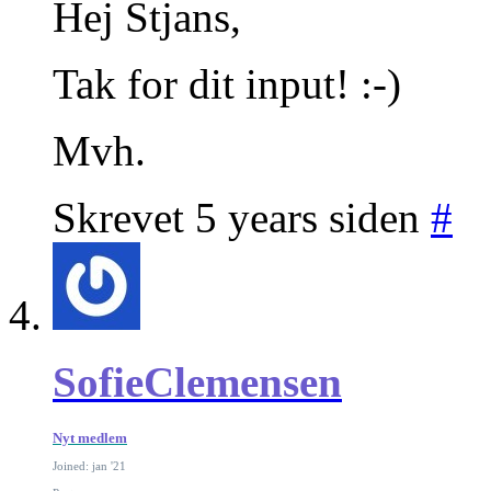
Hej Stjans,
Tak for dit input! :-)
Mvh.
Skrevet 5 years siden
#
SofieClemensen
Nyt medlem
Joined: jan '21