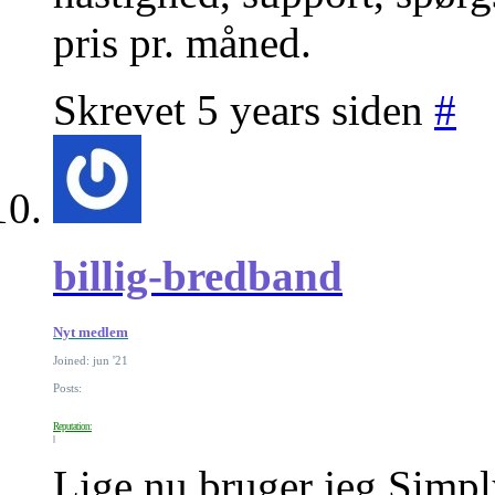
pris pr. måned.
Skrevet 5 years siden
#
billig-bredband
Nyt medlem
Joined: jun '21
Posts:
Reputation:
Lige nu bruger jeg Simpl