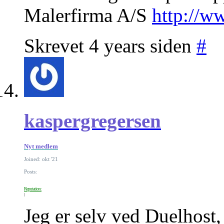
Malerfirma A/S
http://w
Skrevet 4 years siden
#
kaspergregersen
Nyt medlem
Joined: okt '21
Posts:
Reputation:
Jeg er selv ved Duelhost