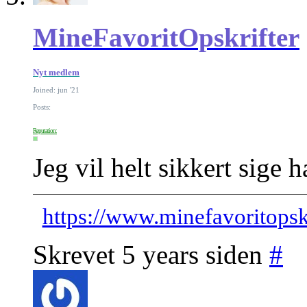
MineFavoritOpskrifter
Nyt medlem
Joined: jun '21
Posts:
Reputation:
Jeg vil helt sikkert sige
https://www.minefavoritopskr
Skrevet 5 years siden
#