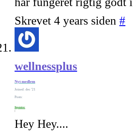
har fungeret rigtig godt i
Skrevet 4 years siden
#
wellnessplus
Nyt medlem
Joined: dec '21
Posts:
Reputation:
Hey Hey....