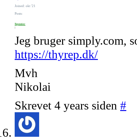
Joined: okt '21
Posts:
Reputation:
Jeg bruger simply.com, s
https://thyrep.dk/
Mvh
Nikolai
Skrevet 4 years siden
#