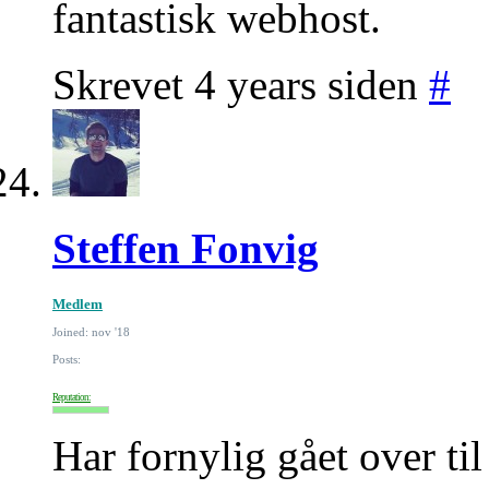
fantastisk webhost.
Skrevet 4 years siden
#
Steffen Fonvig
Medlem
Joined: nov '18
Posts:
Reputation:
Har fornylig gået over ti