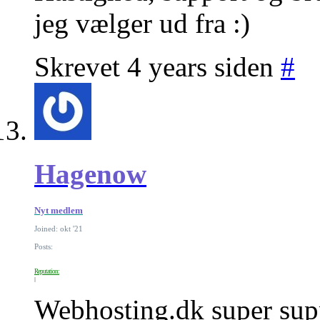
jeg vælger ud fra :)
Skrevet 4 years siden
#
Hagenow
Nyt medlem
Joined: okt '21
Posts:
Reputation:
Webhosting.dk super sup