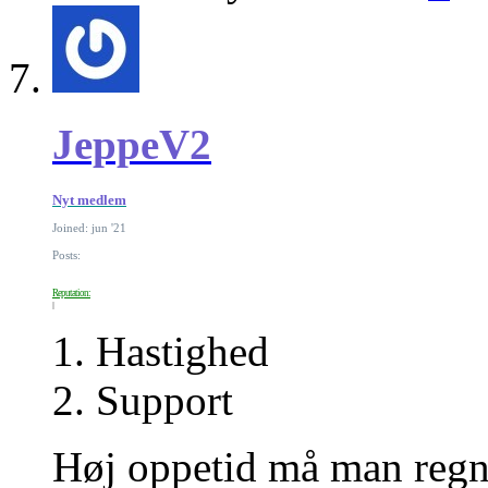
JeppeV2
Nyt medlem
Joined: jun '21
Posts:
Reputation:
1. Hastighed
2. Support
Høj oppetid må man regn