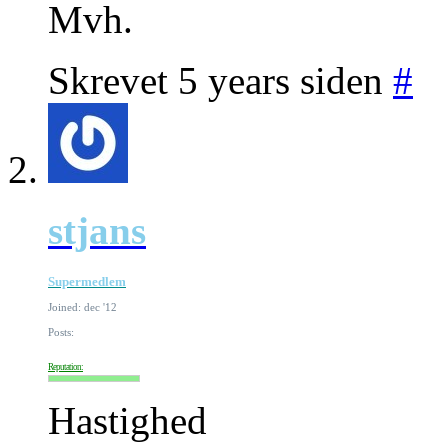
Mvh.
Skrevet 5 years siden
#
stjans
Supermedlem
Joined: dec '12
Posts:
Reputation:
Hastighed