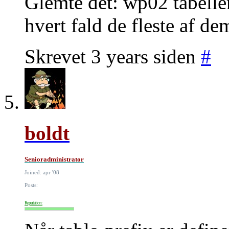
Glemte det: wp02 tabeller
hvert fald de fleste af de
Skrevet 3 years siden
#
boldt
Senioradministrator
Joined: apr '08
Posts:
Reputation: