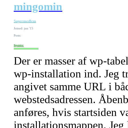
mingomin
Supermedlem
Joined: jun '15
Posts:
Reputation:
Der er masser af wp-tabell
wp-installation ind. Jeg t
angivet samme URL i bå
webstedsadressen. Åbenb
anføres, hvis startsiden v
installationsmappen. Jeg 