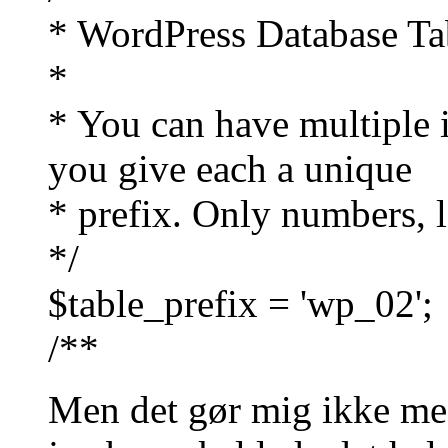
* WordPress Database Tab
*
* You can have multiple i
you give each a unique
* prefix. Only numbers, l
*/
$table_prefix = 'wp_02';
/**
Men det gør mig ikke meg