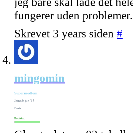
jeg bare skal lade det hel
fungerer uden problemer.
Skrevet 3 years siden
#
mingomin
Supermedlem
Joined: jun '15
Posts:
Reputation: