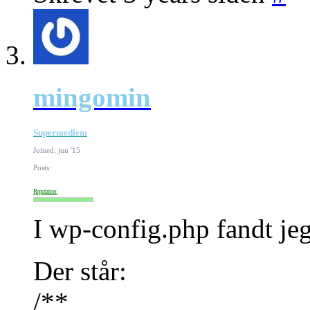
mingomin
Supermedlem
Joined: jun '15
Posts:
Reputation:
I wp-config.php fandt je
Der står:
/**