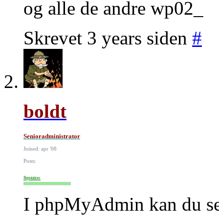
og alle de andre wp02_
Skrevet 3 years siden
#
boldt
Senioradministrator
Joined: apr '08
Posts:
Reputation:
I phpMyAdmin kan du se