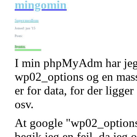
mingomin
Supermedlem
Joined: jun '15
Posts:
Reputation:
I min phpMyAdm har jeg 
wp02_options og en mass
er for data, for der ligg
osv.
At google "wp02_options"
begik jeg en fejl, da jeg