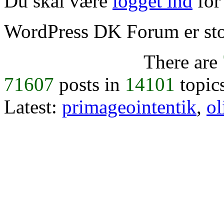
Du skal være
logget ind
for 
WordPress DK Forum er stol
There are
71607
posts in
14101
topic
Latest:
primageointentik
,
ol