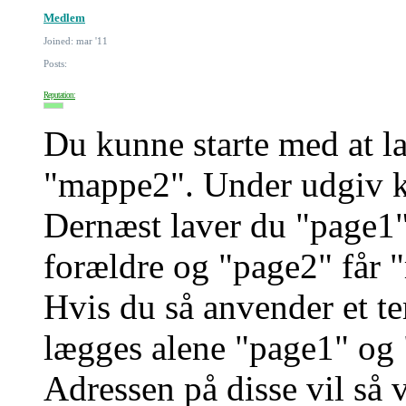
Medlem
Joined: mar '11
Posts:
Reputation:
Du kunne starte med at l
"mappe2". Under udgiv kun
Dernæst laver du "page1
forældre og "page2" får 
Hvis du så anvender et t
lægges alene "page1" og
Adressen på disse vil så 