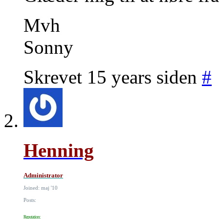
Mvh
Sonny
Skrevet 15 years siden
#
Henning
Administrator
Joined: maj '10
Posts:
Reputation: