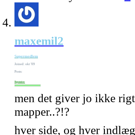
maxemil2
Supermedlem
Joined: okt '09
Posts:
Reputation:
men det giver jo ikke ri
mapper..?!?
hver side, og hver indlæg