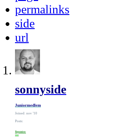
permalinks
side
url
sonnyside
Juniormedlem
Joined: nov '10
Posts:
Reputation: