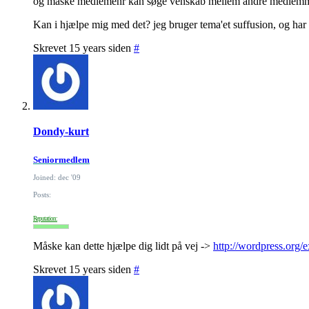
og måske medlemenr kan søge venskab mellem andre medlem
Kan i hjælpe mig med det? jeg bruger tema'et suffusion, og har 
Skrevet 15 years siden
#
Dondy-kurt
Seniormedlem
Joined: dec '09
Posts:
Reputation:
Måske kan dette hjælpe dig lidt på vej ->
http://wordpress.org/
Skrevet 15 years siden
#