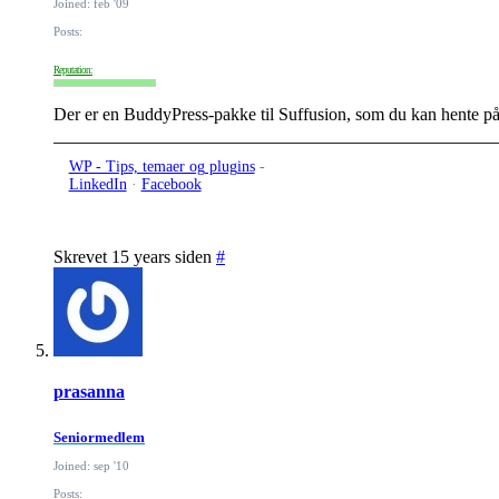
Joined: feb '09
Posts:
Reputation:
Der er en BuddyPress-pakke til Suffusion, som du kan hente på u
WP - Tips, temaer og plugins
-
LinkedIn
·
Facebook
Skrevet 15 years siden
#
prasanna
Seniormedlem
Joined: sep '10
Posts: