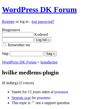
WordPress DK Forum
Register
or log in -
lost password?
Brugernavn
Kodeord
Remember me
Søg:
WordPress DK Forum
»
Installering
hvilke medlems-plugin
(8 indlæg)
(3 voices)
Startet for 15 years siden af
prasanna
Seneste svar
fra
prasanna
This topic is
not a support question