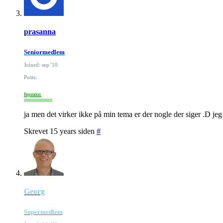
prasanna
Seniormedlem
Joined: sep '10
Posts:
Reputation:
ja men det virker ikke på min tema er der nogle der siger .D jeg
Skrevet 15 years siden
#
Georg
Supermedlem