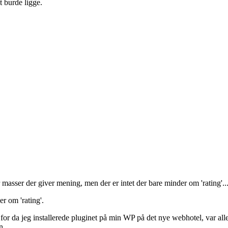
t burde ligge.
asser der giver mening, men der er intet der bare minder om 'rating'..
r om 'rating'.
 for da jeg installerede pluginet på min WP på det nye webhotel, var all
n.