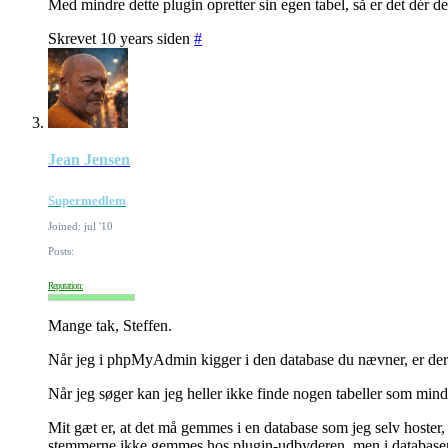
Med mindre dette plugin opretter sin egen tabel, så er det dér de
Skrevet 10 years siden
#
Jean Jensen
Supermedlem
Joined: jul '10
Posts:
Reputation:
Mange tak, Steffen.
Når jeg i phpMyAdmin kigger i den database du nævner, er der m
Når jeg søger kan jeg heller ikke finde nogen tabeller som minde
Mit gæt er, at det må gemmes i en database som jeg selv hoster,
stemmerne ikke gemmes hos plugin-udbyderen, men i database