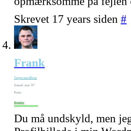
opmærksomme på fejlen er
Skrevet 17 years siden
#
Frank
Supermedlem
Joined: mar '07
Posts:
Reputation:
Du må undskyld, men jeg 