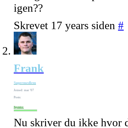
igen??
Skrevet 17 years siden
#
Frank
Supermedlem
Joined: mar '07
Posts:
Reputation:
Nu skriver du ikke hvor d