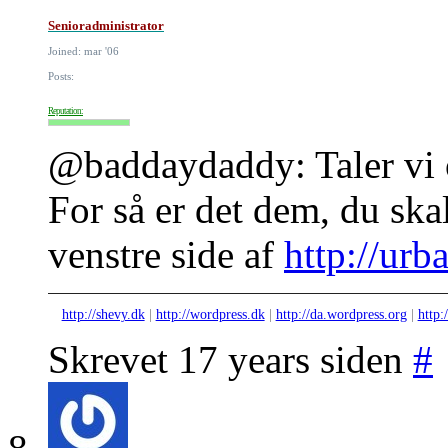
Senioradministrator
Joined: mar '06
Posts:
Reputation:
@baddaydaddy: Taler vi 
For så er det dem, du skal
venstre side af
http://urb
http://shevy.dk
|
http://wordpress.dk
|
http://da.wordpress.org
|
http:
Skrevet 17 years siden
#