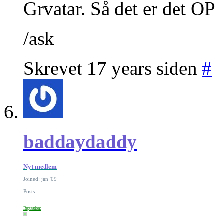
Grvatar. Så det er det OP s
/ask
Skrevet 17 years siden
#
baddaydaddy
Nyt medlem
Joined: jun '09
Posts:
Reputation: