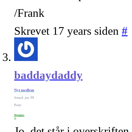
/Frank
Skrevet 17 years siden
#
baddaydaddy
Nyt medlem
Joined: jun '09
Posts:
Reputation:
Jo, det står i overskriften