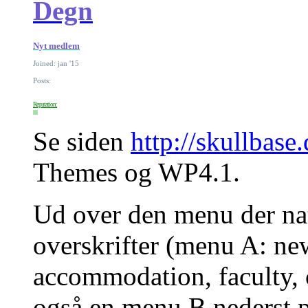
Degn
Nyt medlem
Joined: jan '15
Posts:
Reputation:
Se siden
http://skullbase
Themes og WP4.1.
Ud over den menu der nat
overskrifter (menu A: new
accommodation, faculty, c
også en menu B nederst p