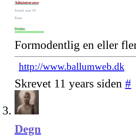
Administrator
Joined: maj '10
Posts:
Reputation:
Formodentlig en eller fle
http://www.ballumweb.dk
Skrevet 11 years siden
#
Degn