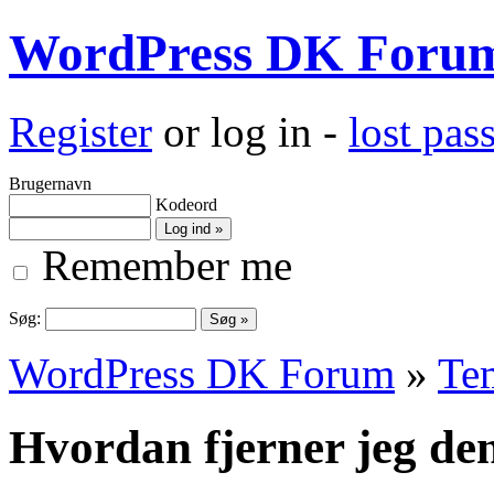
WordPress DK Foru
Register
or log in -
lost pa
Brugernavn
Kodeord
Remember me
Søg:
WordPress DK Forum
»
Te
Hvordan fjerner jeg de