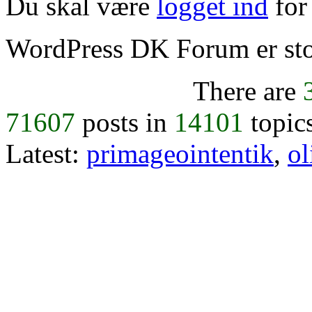
Du skal være
logget ind
for 
WordPress DK Forum er stol
There are
71607
posts in
14101
topic
Latest:
primageointentik
,
ol