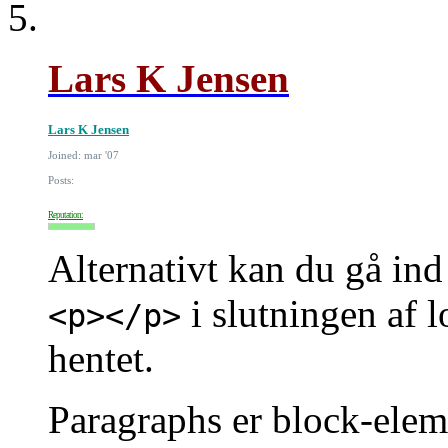
Lars K Jensen
Lars K Jensen
Joined: mar '07
Posts:
Reputation:
Alternativt kan du gå ind
i slutningen af l
<p></p>
hentet.
Paragraphs er block-eleme