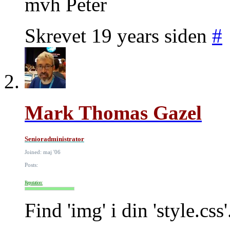
mvh Peter
Skrevet 19 years siden
#
Mark Thomas Gazel
Senioradministrator
Joined: maj '06
Posts:
Reputation:
Find 'img' i din 'style.css