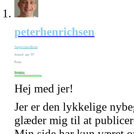
peterhenrichsen
Supermedlem
Joined: apr '07
Posts:
Reputation:
Hej med jer!
Jer er den lykkelige nyb
glæder mig til at publice
Min side har kun været op