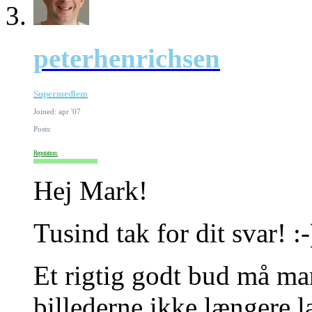
peterhenrichsen
Supermedlem
Joined: apr '07
Posts:
Reputation:
Hej Mark!
Tusind tak for dit svar! :-
Et rigtig godt bud må man
billederne ikke længere 