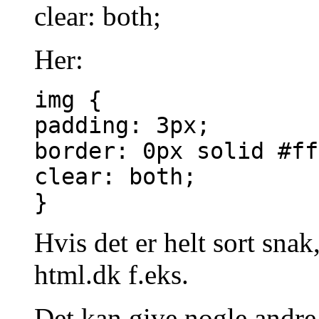
clear: both;
Her:
img {
padding: 3px;
border: 0px solid #ff
clear: both;
}
Hvis det er helt sort snak,
html.dk f.eks.
Det kan give nogle andre 