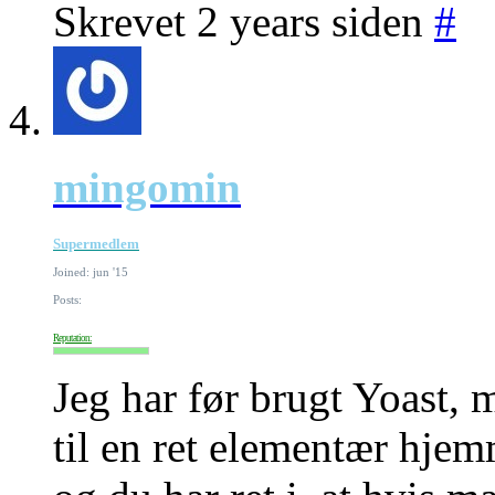
Skrevet 2 years siden
#
mingomin
Supermedlem
Joined: jun '15
Posts:
Reputation:
Jeg har før brugt Yoast, m
til en ret elementær hje