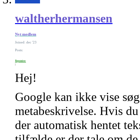
waltherhermansen
Nyt medlem
Joined: dec '23
Posts:
Reputation:
Hej!
Google kan ikke vise søg
metabeskrivelse. Hvis du 
der automatisk hentet tek
tilfælde er der tale om d