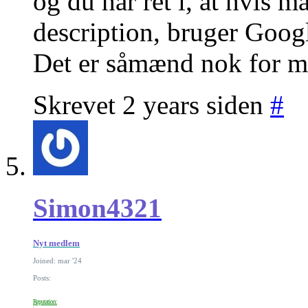
og du har ret i, at hvis m
description, bruger Googl
Det er såmænd nok for m
Skrevet 2 years siden
#
Simon4321
Nyt medlem
Joined: mar '24
Posts:
Reputation: