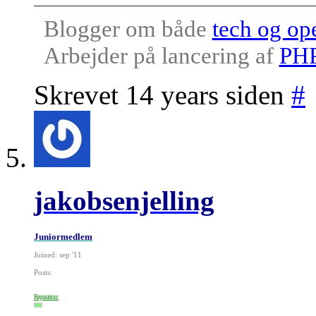
Blogger om både
tech og op
Arbejder på lancering af
PHP
Skrevet 14 years siden
#
jakobsenjelling
Juniormedlem
Joined: sep '11
Posts:
Reputation: