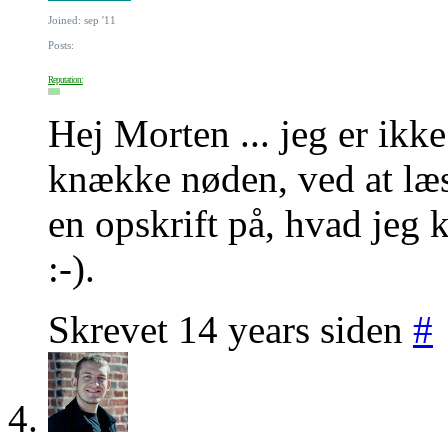
Joined: sep '11
Posts:
Reputation:
Hej Morten ... jeg er ikke
knække nøden, ved at læs
en opskrift på, hvad jeg 
:-).
Skrevet 14 years siden
#