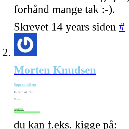
forhånd mange tak :-).
Skrevet 14 years siden
#
Morten Knudsen
Supermedlem
Joined: okt '09
Posts:
Reputation:
du kan f.eks. kigge på: