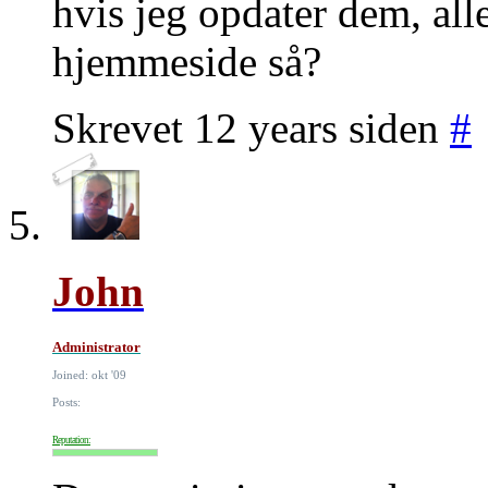
hvis jeg opdater dem, all
hjemmeside så?
Skrevet 12 years siden
#
John
Administrator
Joined: okt '09
Posts:
Reputation: