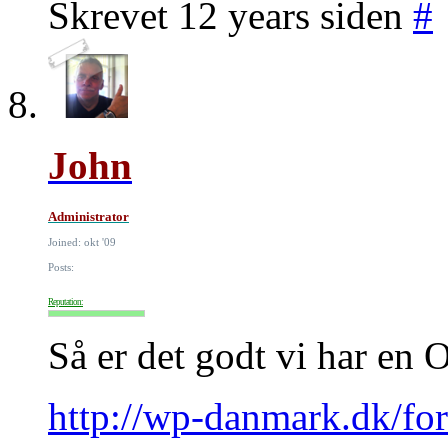
Skrevet 12 years siden
#
John
Administrator
Joined: okt '09
Posts:
Reputation:
Så er det godt vi har en 
http://wp-danmark.dk/fo