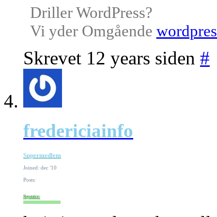
Driller WordPress?
Vi yder Omgående
wordpres
Skrevet 12 years siden
#
fredericiainfo
Supermedlem
Joined: dec '10
Posts:
Reputation: