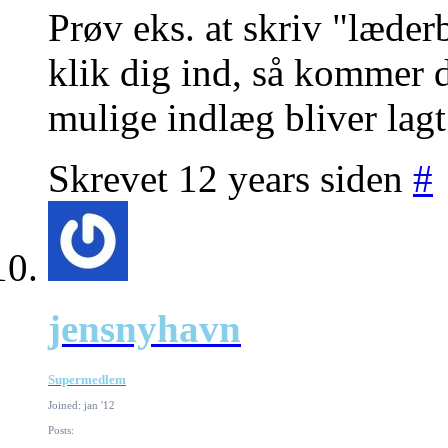
Prøv eks. at skriv "læder
klik dig ind, så kommer d
mulige indlæg bliver lagt 
Skrevet 12 years siden
#
jensnyhavn
Supermedlem
Joined: jan '12
Posts: