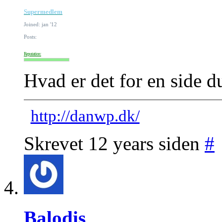
Supermedlem
Joined: jan '12
Posts:
Reputation:
Hvad er det for en side d
http://danwp.dk/
Skrevet 12 years siden
#
Balodis