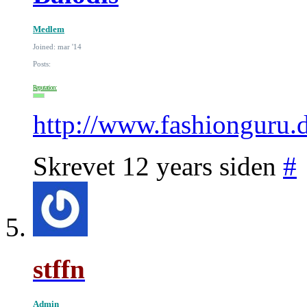
Medlem
Joined: mar '14
Posts:
Reputation:
http://www.fashionguru.
Skrevet 12 years siden
#
stffn
Admin