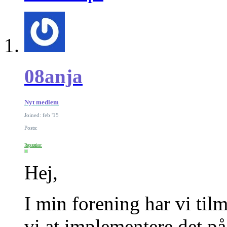
08anja
Nyt medlem
Joined: feb '15
Posts:
Reputation:
Hej,
I min forening har vi ti
vi at implementere det p