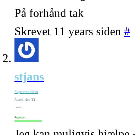
På forhånd tak
Skrevet 11 years siden
#
stjans
Supermedlem
Joined: dec '12
Posts:
Reputation:
Jeg kan muligvis hjælpe 