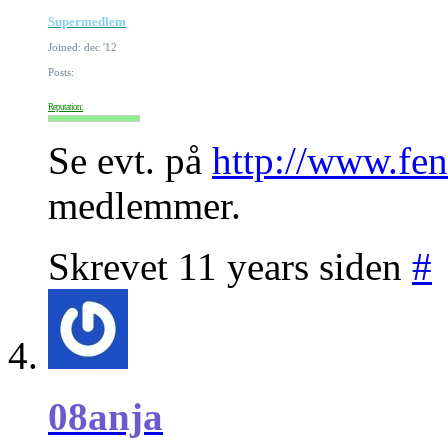
Supermedlem
Joined: dec '12
Posts:
Reputation:
Se evt. på
http://www.fe
medlemmer.
Skrevet 11 years siden
#
08anja