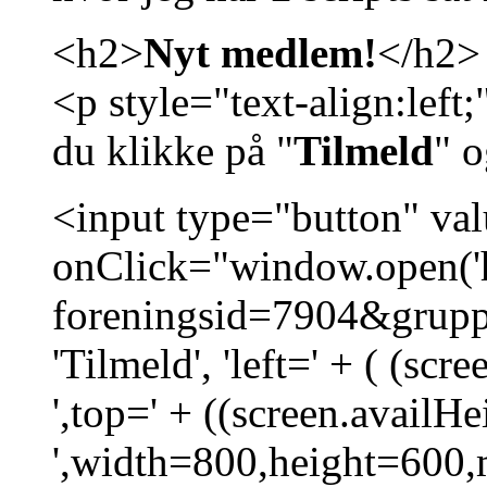
<h2>
Nyt medlem!
</h2>
<p style="text-align:left
du klikke på "
Tilmeld
" 
<input type="button" va
onClick="window.open('
foreningsid=7904&grup
'Tilmeld', 'left=' + ( (scr
',top=' + ((screen.availHe
',width=800,height=600,m