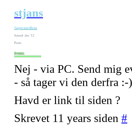
stjans
Supermedlem
Joined: dec '12
Posts:
Reputation:
Nej - via PC. Send mig e
- så tager vi den derfra :-
Havd er link til siden ?
Skrevet 11 years siden
#