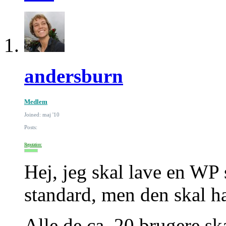
andersburn
Medlem
Joined: maj '10
Posts:
Reputation:
Hej, jeg skal lave en WP 
standard, men den skal ha
Alle de ca. 20 brugere sk