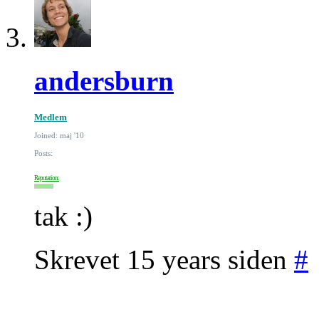
andersburn
Medlem
Joined: maj '10
Posts:
Reputation:
tak :)
Skrevet 15 years siden
#