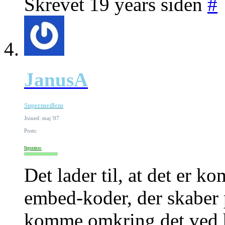
Skrevet 19 years siden
#
JanusA
Supermedlem
Joined: maj '07
Posts:
Reputation:
Det lader til, at det er
embed-koder, der skaber 
komme omkring det ved h