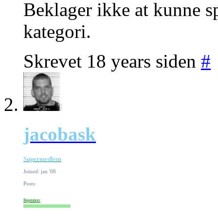
Beklager ikke at kunne sp
kategori.
Skrevet 18 years siden
#
jacobask
Supermedlem
Joined: jan '08
Posts:
Reputation: