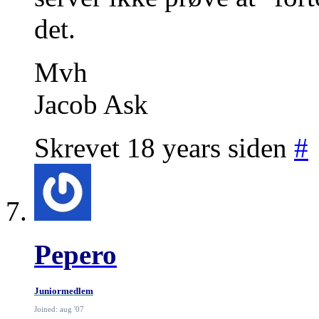
det.
Mvh
Jacob Ask
Skrevet 18 years siden
#
Pepero
Juniormedlem
Joined: aug '07