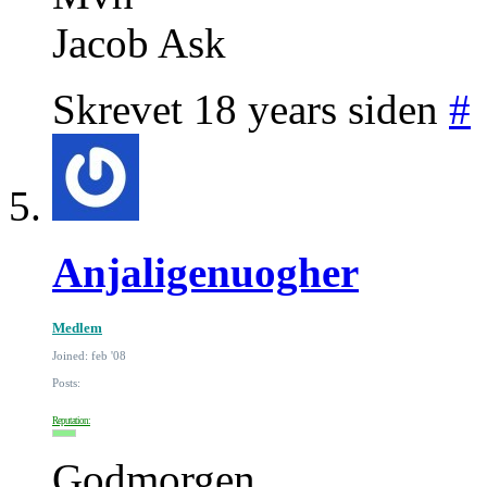
Jacob Ask
Skrevet 18 years siden
#
Anjaligenuogher
Medlem
Joined: feb '08
Posts:
Reputation:
Godmorgen.