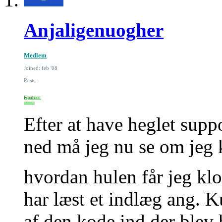
Anjaligenuogher
Medlem
Joined: feb '08
Posts:
Reputation:
Efter at have heglet sup
ned må jeg nu se om jeg 
hvordan hulen får jeg kl
har læst et indlæg ang. K
af den kode ind der blev 