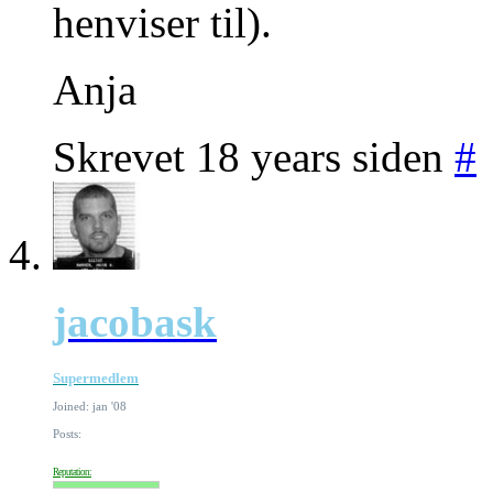
henviser til).
Anja
Skrevet 18 years siden
#
jacobask
Supermedlem
Joined: jan '08
Posts:
Reputation: