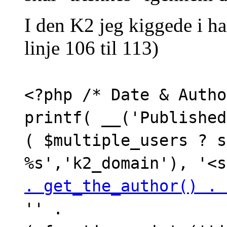
I den K2 jeg kiggede i ha
linje 106 til 113)
<?php /* Date & Autho
printf( __('Published
( $multiple_users ? s
%s','k2_domain'), '<s
. get_the_author() . 
'' .