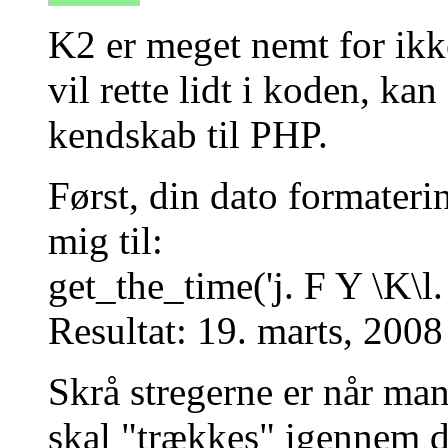
K2 er meget nemt for ikk
vil rette lidt i koden, ka
kendskab til PHP.
Først, din dato formateri
mig til:
get_the_time('j. F Y \K\l. 
Resultat: 19. marts, 2008
Skrå stregerne er når ma
skal "trækkes" igennem d