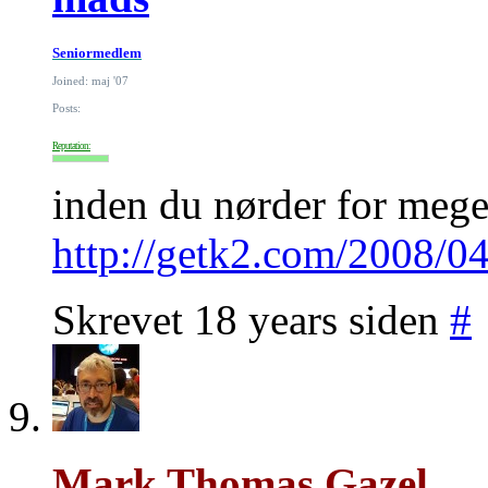
Seniormedlem
Joined: maj '07
Posts:
Reputation:
inden du nørder for mege
http://getk2.com/2008/0
Skrevet 18 years siden
#
Mark Thomas Gazel