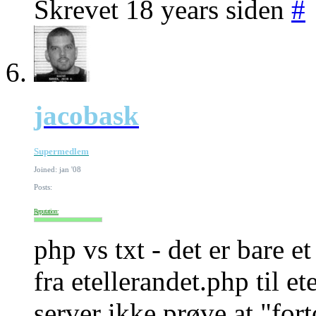
Skrevet 18 years siden
#
jacobask
Supermedlem
Joined: jan '08
Posts:
Reputation:
php vs txt - det er bare 
fra etellerandet.php til et
server ikke prøve at "for