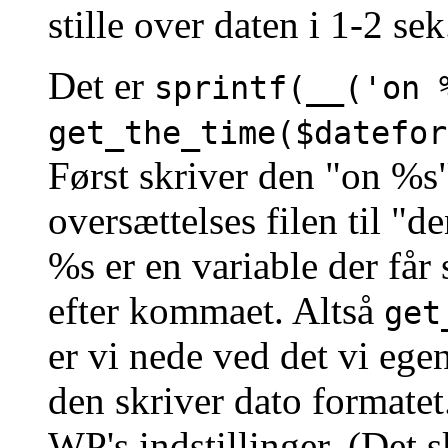
stille over daten i 1-2 sek
Det er
sprintf(__('on 
get_the_time($datefor
Først skriver den "on %s" 
oversættelses filen til "d
%s er en variable der får
efter kommaet. Altså
get
er vi nede ved det vi egen
den skriver dato formatet
WP's indstillinger. (Det s