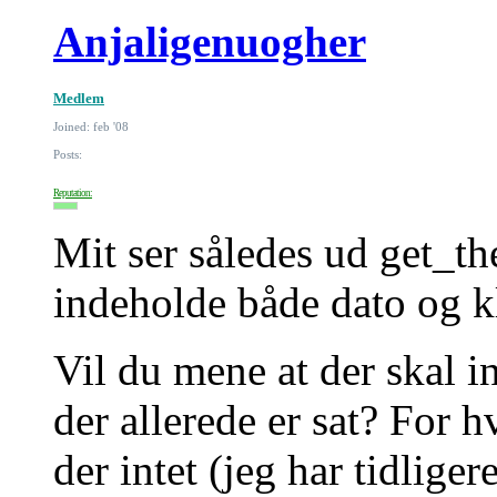
Anjaligenuogher
Medlem
Joined: feb '08
Posts:
Reputation:
Mit ser således ud get_t
indeholde både dato og k
Vil du mene at der skal 
der allerede er sat? For h
der intet (jeg har tidlige