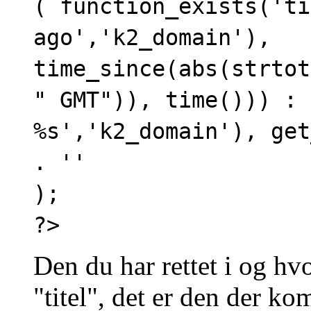
( function_exists('ti
ago','k2_domain'),
time_since(abs(strtot
" GMT")), time())) : 
%s','k2_domain'), get
. ''
);
?>
Den du har rettet i og hv
"titel", det er den der 