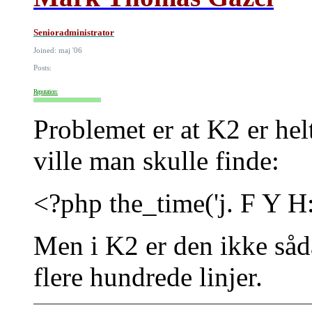
Senioradministrator
Joined: maj '06
Posts:
Reputation:
Problemet er at K2 er helt
ville man skulle finde:
<?php the_time('j. F Y H:
Men i K2 er den ikke såd
flere hundrede linjer.