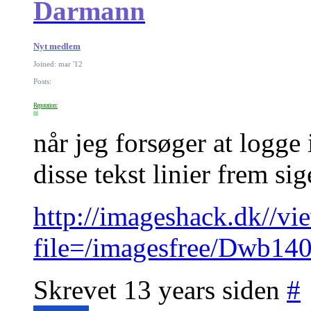
Darmann
Nyt medlem
Joined: mar '12
Posts:
Reputation:
når jeg forsøger at logg
disse tekst linier frem sig
http://imageshack.dk//v
file=/imagesfree/Dwb14
Skrevet 13 years siden
#