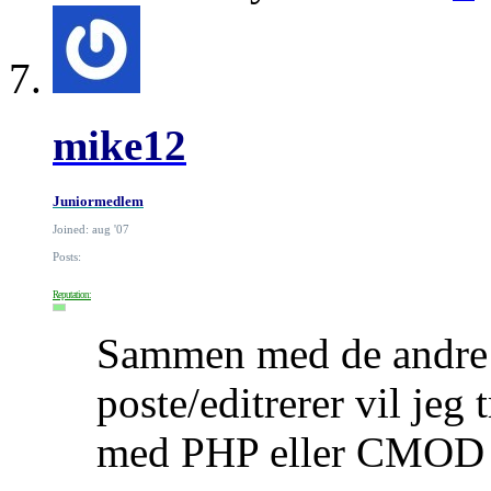
mike12
Juniormedlem
Joined: aug '07
Posts:
Reputation:
Sammen med de andre 
poste/editrerer vil jeg 
med PHP eller CMOD 