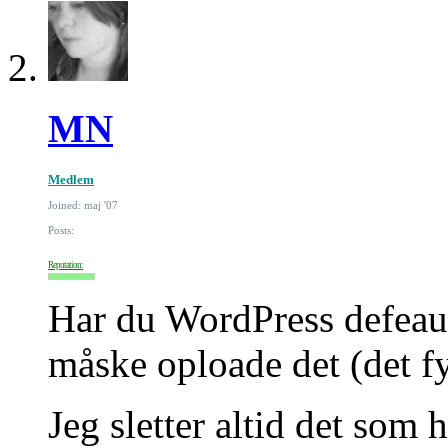
MN
Medlem
Joined: maj '07
Posts:
Reputation:
Har du WordPress defeaul
måske oploade det (det f
Jeg sletter altid det som 