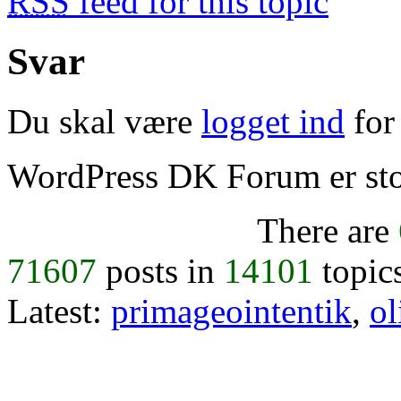
RSS
feed for this topic
Svar
Du skal være
logget ind
for 
WordPress DK Forum er stol
There are
71607
posts in
14101
topic
Latest:
primageointentik
,
ol