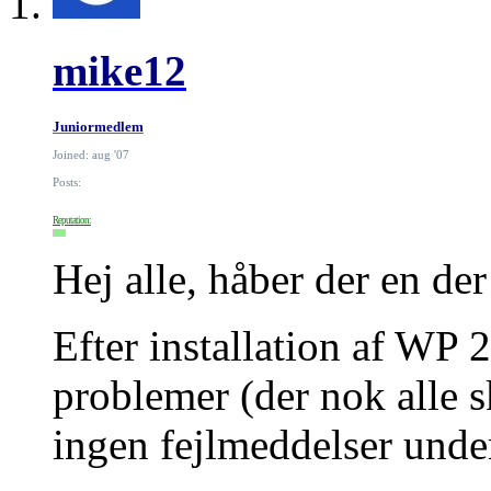
mike12
Juniormedlem
Joined: aug '07
Posts:
Reputation:
Hej alle, håber der en de
Efter installation af WP 
problemer (der nok alle s
ingen fejlmeddelser under