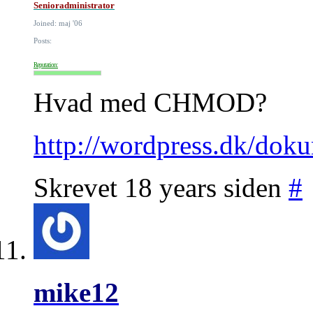
Senioradministrator
Joined: maj '06
Posts:
Reputation:
Hvad med CHMOD?
http://wordpress.dk/doku
Skrevet 18 years siden
#
mike12