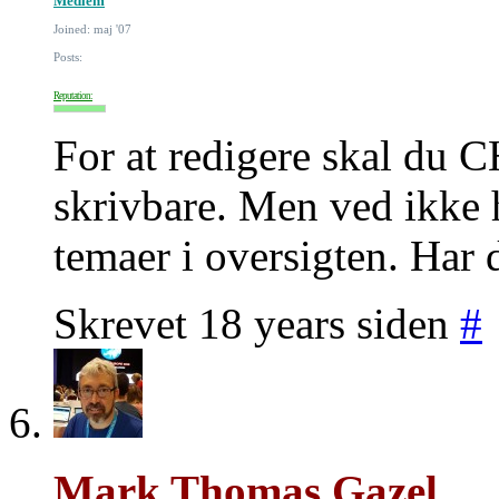
Medlem
Joined: maj '07
Posts:
Reputation:
For at redigere skal du 
skrivbare. Men ved ikke 
temaer i oversigten. Har
Skrevet 18 years siden
#
Mark Thomas Gazel