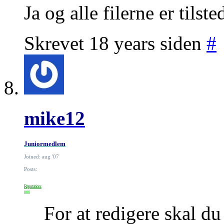
Ja og alle filerne er tilst
Skrevet 18 years siden
#
mike12
Juniormedlem
Joined: aug '07
Posts:
Reputation:
For at redigere skal d