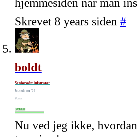
hjemmesiden når man ins
Skrevet 8 years siden
#
boldt
Senioradministrator
Joined: apr '08
Posts:
Reputation:
Nu ved jeg ikke, hvordan 