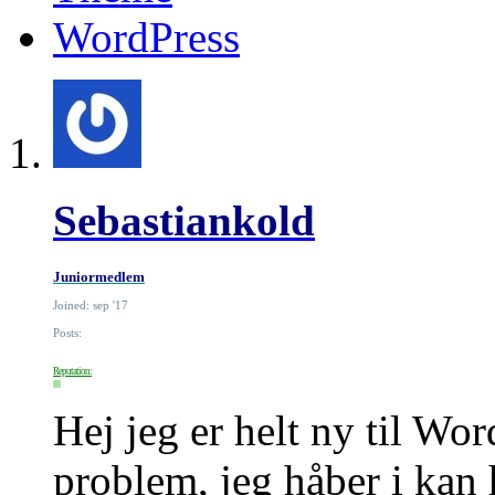
WordPress
Sebastiankold
Juniormedlem
Joined: sep '17
Posts:
Reputation:
Hej jeg er helt ny til Wor
problem, jeg håber i kan