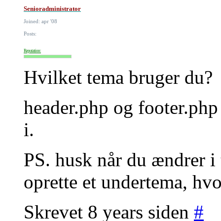
Senioradministrator
Joined: apr '08
Posts:
Reputation:
Hvilket tema bruger du?
header.php og footer.php 
i.
PS. husk når du ændrer i t
oprette et undertema, hvo
Skrevet 8 years siden
#