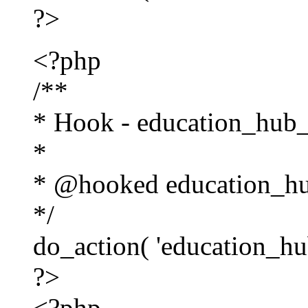
?>
<?php
/**
* Hook - education_hub_
*
* @hooked education_hub
*/
do_action( 'education_hu
?>
<?php