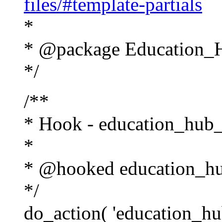
files/#template-partials
*
* @package Education_
*/
/**
* Hook - education_hub_
*
* @hooked education_hu
*/
do_action( 'education_hu