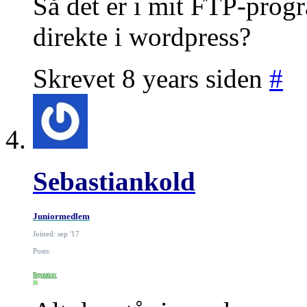
Så det er i mit FTP-progr
direkte i wordpress?
Skrevet 8 years siden
#
Sebastiankold
Juniormedlem
Joined: sep '17
Posts:
Reputation: