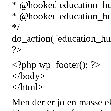
* @hooked education_hu
* @hooked education_hu
*/
do_action( 'education_hub
?>
<?php wp_footer(); ?>
</body>
</html>
Men der er jo en masse e