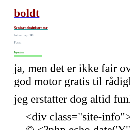
boldt
Senioradministrator
Joined: apr '08
Posts:
Reputation:
ja, men det er ikke fair o
god motor gratis til rådi
jeg erstatter dog altid f
<div class="site-info"
© <?php echo date('Y')