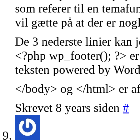
som referer til en temafu
vil gætte på at der er no
De 3 nederste linier kan
<?php wp_footer(); ?> er
teksten powered by Word
</body> og </html> er af
Skrevet 8 years siden
#