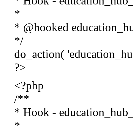
* Hook - education_hub_a
*
* @hooked education_hu
*/
do_action( 'education_hub
?>
<?php
/**
* Hook - education_hub_a
*