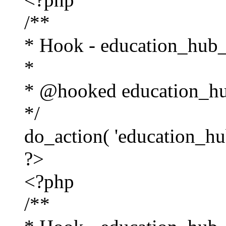
/**
* Hook - education_hub_
*
* @hooked education_hu
*/
do_action( 'education_hu
?>
<?php
/**