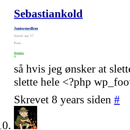
Sebastiankold
Juniormedlem
Joined: sep '17
Posts:
Reputation:
så hvis jeg ønsker at sle
slette hele <?php wp_foot
Skrevet 8 years siden
#