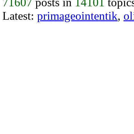
71607
posts in
14101
topic
Latest:
primageointentik
,
ol