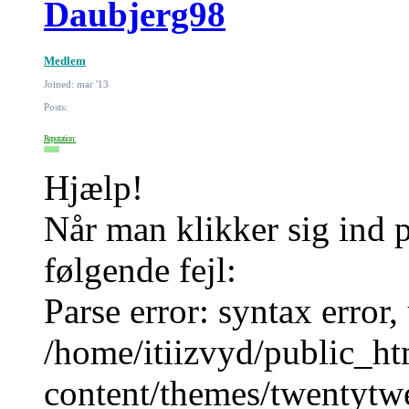
Daubjerg98
Medlem
Joined: mar '13
Posts:
Reputation:
Hjælp!
Når man klikker sig ind p
følgende fejl:
Parse error: syntax error,
/home/itiizvyd/public_h
content/themes/twentytwe