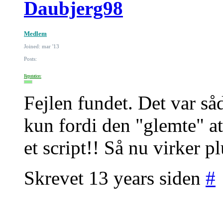
Daubjerg98
Medlem
Joined: mar '13
Posts:
Reputation:
Fejlen fundet. Det var så
kun fordi den "glemte" at 
et script!! Så nu virker p
Skrevet 13 years siden
#