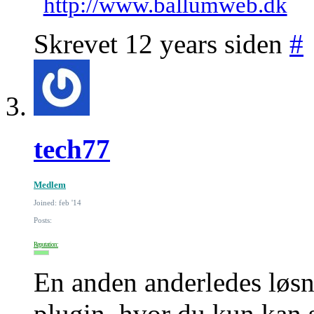
http://www.ballumweb.dk
Skrevet 12 years siden
#
tech77
Medlem
Joined: feb '14
Posts:
Reputation:
En anden anderledes løsni
plugin, hvor du kun kan s