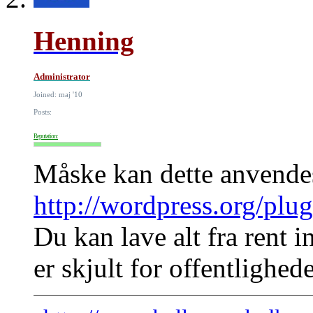
Henning
Administrator
Joined: maj '10
Posts:
Reputation:
Måske kan dette anvende
http://wordpress.org/plug
Du kan lave alt fra rent i
er skjult for offentlighed