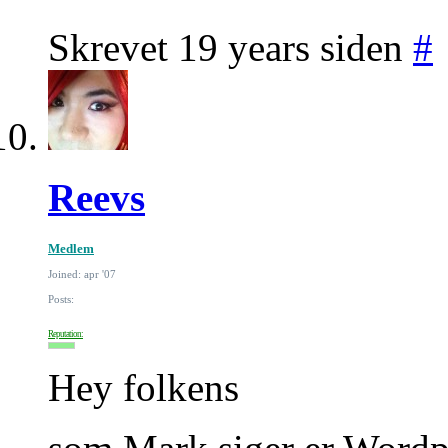
Skrevet 19 years siden
#
Reevs
Medlem
Joined: apr '07
Posts:
Reputation:
Hey folkens