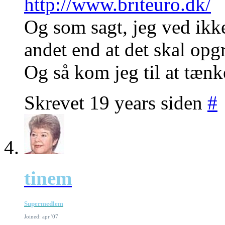
http://www.briteuro.dk/
Og som sagt, jeg ved ikke
andet end at det skal opg
Og så kom jeg til at tæn
Skrevet 19 years siden
#
tinem
Supermedlem
Joined: apr '07