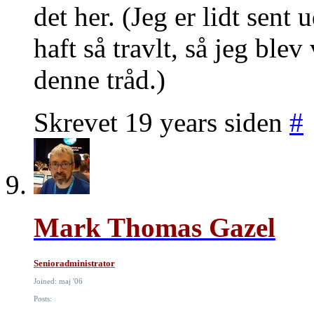
det her. (Jeg er lidt sen
haft så travlt, så jeg ble
denne tråd.)
Skrevet 19 years siden
#
Mark Thomas Gazel
Senioradministrator
Joined: maj '06
Posts: