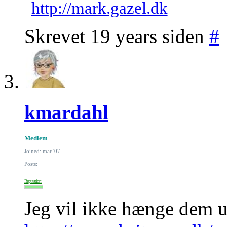
http://mark.gazel.dk
Skrevet 19 years siden
#
kmardahl
Medlem
Joined: mar '07
Posts:
Reputation:
Jeg vil ikke hænge dem u