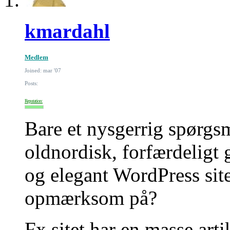
kmardahl
Medlem
Joined: mar '07
Posts:
Reputation:
Bare et nysgerrig spørgsm
oldnordisk, forfærdeligt 
og elegant WordPress sit
opmærksom på?
Fx sitet har en masse art