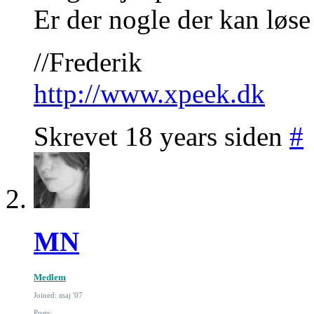
Er der nogle der kan løs
//Frederik
http://www.xpeek.dk
Skrevet 18 years siden
#
MN
Medlem
Joined: maj '07
Posts: