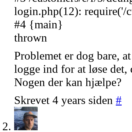
login.php(12): require('/c
#4 {main}
thrown
Problemet er dog bare, at v
logge ind for at løse det,
Nogen der kan hjælpe?
Skrevet 4 years siden
#