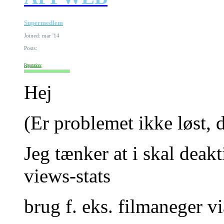
Supermedlem
Joined: mar '14
Posts:
Reputation:
Hej
(Er problemet ikke løst, d
Jeg tænker at i skal deak
views-stats
brug f. eks. filmaneger v