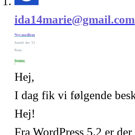
ida14marie@gmail.com
Nyt medlem
Joined: dec '21
Posts:
Reputation:
Hej,
I dag fik vi følgende bes
Hej!
Fra WordPress 5.2 er der