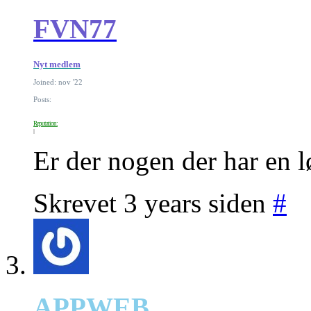
FVN77
Nyt medlem
Joined: nov '22
Posts:
Reputation:
Er der nogen der har en l
Skrevet 3 years siden
#
APPWEB