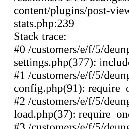
content/plugins/post-view
stats.php:239
Stack trace:
#0 /customers/e/f/5/deu
settings.php(377): inclu
#1 /customers/e/f/5/deu
config.php(91): require_on
#2 /customers/e/f/5/deu
load.php(37): require_once
#3 /customers/e/f/5/deu