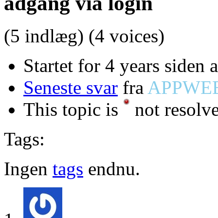
adgang via login
(5 indlæg)
(4 voices)
Startet for 4 years siden 
Seneste svar
fra
APPWE
This topic is
not resolv
Tags:
Ingen
tags
endnu.