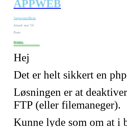
APPWEB
Supermedlem
Joined: mar '14
Posts:
Reputation:
Hej
Det er helt sikkert en php-
Løsningen er at deaktiver
FTP (eller filemaneger).
Kunne lyde som om at i b