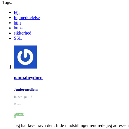
Tags:
fejl
fejlmeddelelse
http
https
sikkerhed
SSL
nannaheydorn
Juniormedlem
Joined: jul '16
Posts:
Reputation:
Jeg har lavet rav i den. Inde i indstillinger ændrede jeg adressen