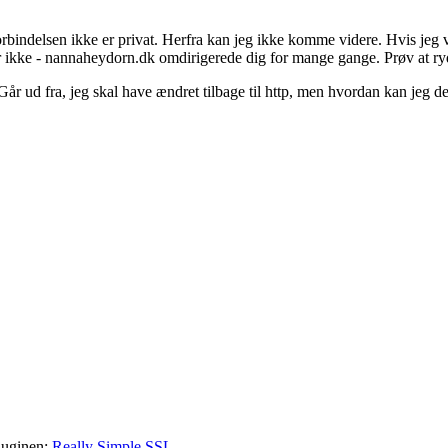
 forbindelsen ikke er privat. Herfra kan jeg ikke komme videre. Hvis je
r ikke - nannaheydorn.dk omdirigerede dig for mange gange. Prøv at rydd
Går ud fra, jeg skal have ændret tilbage til http, men hvordan kan jeg 
pluginen:
Really Simple SSL