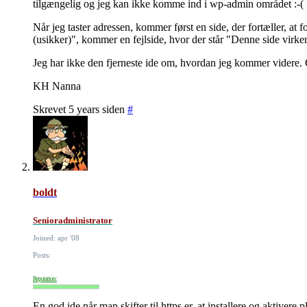
tilgængelig og jeg kan ikke komme ind i wp-admin området :-(
Når jeg taster adressen, kommer først en side, der fortæller, at
(usikker)", kommer en fejlside, hvor der står "Denne side virke
Jeg har ikke den fjerneste ide om, hvordan jeg kommer videre. 
KH Nanna
Skrevet 5 years siden
#
boldt
Senioradministrator
Joined: apr '08
Posts:
Reputation:
En god ide når man skifter til https er, at installere og aktivere 