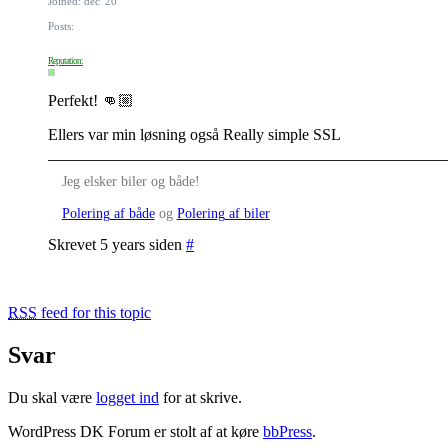
Joined: dec '20
Posts:
Reputation:
Perfekt! 👊🏼
Ellers var min løsning også Really simple SSL
Jeg elsker biler og både!
Polering af både
og
Polering af biler
Skrevet 5 years siden
#
RSS
feed for this topic
Svar
Du skal være
logget ind
for at skrive.
WordPress DK Forum er stolt af at køre
bbPress
.