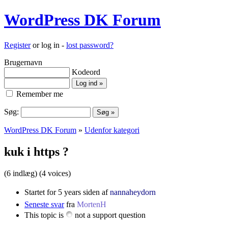
WordPress DK Forum
Register
or log in -
lost password?
Brugernavn
Kodeord
Remember me
Søg:
WordPress DK Forum
»
Udenfor kategori
kuk i https ?
(6 indlæg)
(4 voices)
Startet for 5 years siden af
nannaheydorn
Seneste svar
fra
MortenH
This topic is
not a support question