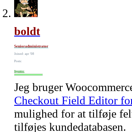
boldt
Senioradministrator
Joined: apr '08
Posts:
Reputation:
Jeg bruger Woocommerce 
Checkout Field Editor 
mulighed for at tilføje fe
tilføjes kundedatabasen.