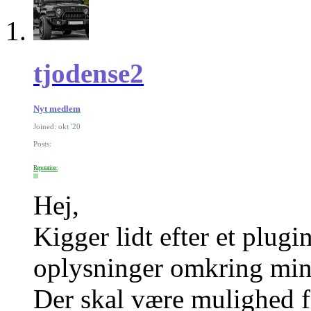
tjodense2
Nyt medlem
Joined: okt '20
Posts:
Reputation:
Hej,
Kigger lidt efter et plug
oplysninger omkring min
Der skal være mulighed fo