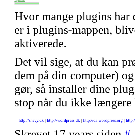
Hvor mange plugins har du
er i plugins-mappen, bliv
aktiverede.
Det vil sige, at du kan p
dem på din computer) og s
gør, så installer dine plu
stop når du ikke længere
http://shevy.dk
|
http://wordpress.dk
|
http://da.wordpress.org
|
http:
Skrevet 17 years siden
#