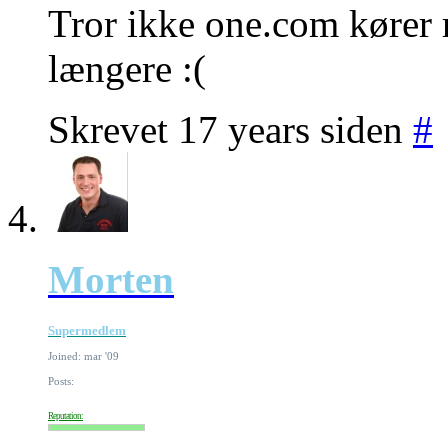
Tror ikke one.com kører
længere :(
Skrevet 17 years siden
#
Morten
Supermedlem
Joined: mar '09
Posts:
Reputation: