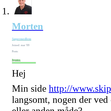
Morten
Supermedlem
Joined: mar '09
Posts:
Reputation:
Hej
Min side
http://www.skip
langsomt, nogen der ved 
eller anden måde?