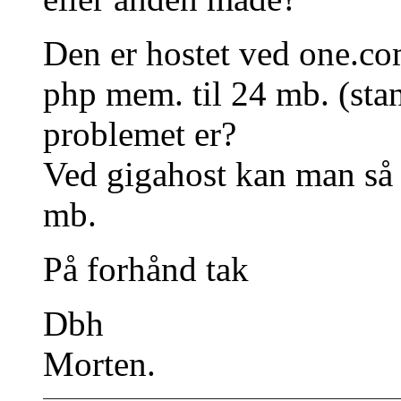
Den er hostet ved one.co
php mem. til 24 mb. (stan
problemet er?
Ved gigahost kan man så vi
mb.
På forhånd tak
Dbh
Morten.