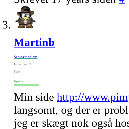
Martinb
Seniormedlem
Joined: sep '08
Posts:
Reputation:
Min side
http://www.pim
langsomt, og der er prob
jeg er skægt nok også ho